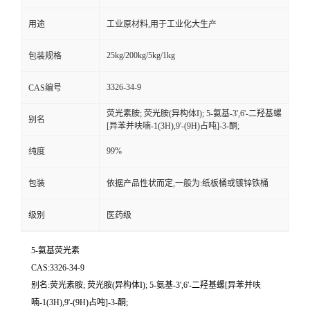
用途
工业原材料,用于工业化大生产
25kg/200kg/5kg/1kg
包装规格
3326-34-9
CAS编号
荧光素胺; 荧光胺(异构体I); 5-氨基-3',6'-二羟基螺
别名
[异苯并呋喃-1(3H),9'-(9H)占吨]-3-酮;
99%
纯度
包装
依据产品性状而定,一般为:纸板桶或镀锌铁桶
级别
医药级
5-氨基荧光素
CAS:3326-34-9
别名:荧光素胺; 荧光胺(异构体I); 5-氨基-3',6'-二羟基螺[异苯并呋
喃-1(3H),9'-(9H)占吨]-3-酮;