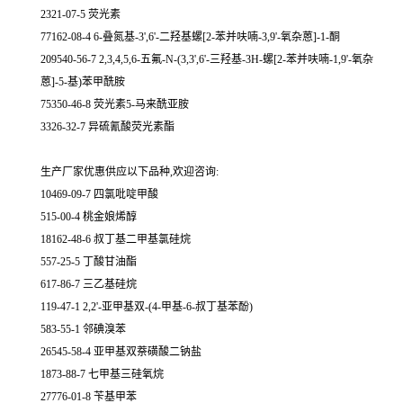
2321-07-5 荧光素
77162-08-4 6-叠氮基-3',6'-二羟基螺[2-苯并呋喃-3,9'-氧杂蒽]-1-酮
209540-56-7 2,3,4,5,6-五氟-N-(3,3',6'-三羟基-3H-螺[2-苯并呋喃-1,9'-氧杂
蒽]-5-基)苯甲酰胺
75350-46-8 荧光素5-马来酰亚胺
3326-32-7 异硫氰酸荧光素酯
生产厂家优惠供应以下品种,欢迎咨询:
10469-09-7 四氯吡啶甲酸
515-00-4 桃金娘烯醇
18162-48-6 叔丁基二甲基氯硅烷
557-25-5 丁酸甘油酯
617-86-7 三乙基硅烷
119-47-1 2,2'-亚甲基双-(4-甲基-6-叔丁基苯酚)
583-55-1 邻碘溴苯
26545-58-4 亚甲基双萘磺酸二钠盐
1873-88-7 七甲基三硅氧烷
27776-01-8 苄基甲苯