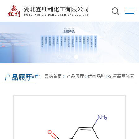
产品展厅
您当前的位置：
网站首页
>
产品展厅
>
优势品种
>
5-氨基荧光素