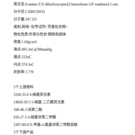
英文名:6-amino-3',6'-dihydroxyspiro[2-benzofuran-3,9'-xanthene]-1-one
分子式:C20H13NO5
分子量:347.321
类别:其他>化学试剂>芳香化合物>
物化性质:外观与性状:暗棕色固体
密度:1.64g/cm3
沸点:695.3oCat760mmHg
熔点:223oC
闪点:374.3oC
折射率:1.779
5个上游原料
3326-35-0 4-硝基荧光素
14926-29-5 5-硝基-二乙酸荧光素
108-46-3 间苯二酚
610-27-5 4-硝基邻苯二甲酸
2307-00-8 N-甲基-4-氨基邻苯二甲酰亚胺
5个下游产品