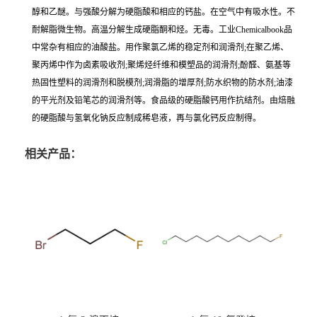
醇和乙醚。与强酸分解为硬脂酸和相应的钙盐。在空气中有吸水性。不
耐解脂微生物。高温分解生成硬脂酮和烃。无毒。工业Chemicalbook品
中常杂有相应的油酸盐。用作聚氯乙烯的稳定剂和润滑剂;在聚乙烯、
聚丙烯中作为卤素吸收剂;聚烯烃纤维和模塑品的润滑剂;酚醛、氨基等
热固性塑料的润滑剂和脱模剂;润滑脂的增厚剂;防水织物的防水剂;油漆
的平光剂及铅笔芯的润滑剂等。食品级的硬脂酸钙用作抗结剂。由焙融
的硬脂酸与氢氧化钠反应制成稀皂液，再与氯化钙反应制得。
相关产品：