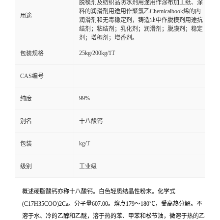
脱模剂及纺织品防水剂用途用作涂布加工纸、涂
料的润滑剂用途用作聚氯乙Chemicalbook烯的内
用途
润滑剂和无毒稳定剂，铸造业中作脱模剂用途抗
结剂；粘结剂；乳化剂；润滑剂；脱膜剂；稳定
剂；增稠剂；增香剂。
25kg/200kg/1T
包装规格
CAS编号
99%
纯度
别名
十八酸钙
kg/T
包装
级别
工业级
概述硬脂酸钙亦称十八酸钙。白色轻质结晶性粉末。化学式
(C17H35COO)2Ca。分子量607.00。熔点179～180℃，受高热分解。不
溶于水、冷的乙醇和乙醚，溶于热的苯、甲苯和松节油，微溶于热的乙