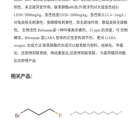
阴性，未见致突变作用。联苯肼酯480克/升悬浮剂对大鼠急性经El
LD50>5000mg/kg，急性经皮LD50>2000mg/kg，急性吸2LLC∞>2mg/L；
对兔皮肤无刺激性，兔眼睛有刺激性，但无腐蚀作用：豚鼠皮肤无致敏
性。 生物活性 Bifenazate是一种咔嗪类杀螨剂，25 ppm 的浓度，可 控制
螨虫。Bifenazate 是GABA 受体的正性变构调节剂。 靶点 GABA
receptor. 合成方法 联苯肼酯的合成可以联苯酚为原料，经硝化、甲基
化、还原得到联苯胺，再经重氮化,还原得到联苯肼， 与氯甲酸异丙酯
反应即得产品:
相关产品：