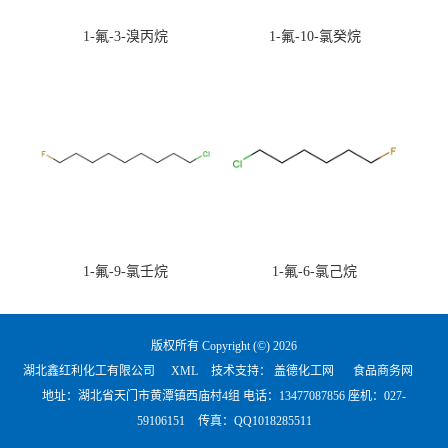
1-氟-3-溴丙烷
1-氟-10-氯癸烷
1-氟-9-氯壬烷
1-氟-6-氯己烷
版权所有 Copyright (©) 2026
湖北鑫红利化工有限公司
XML
技术支持：
盖德化工网
食品商务网
地址：湖北省天门市黄潭镇西庙村4组 电话：
13477087856 座机：027-
59106151
传真：QQ1018285511