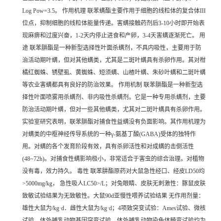
Log Pow=3.5。 作用机理 联苯螨酯主要作用于细胞的线粒体的复合体III
位点，抑制细胞的线粒体能量传递。害螨接触药剂后3-10小时即开始表
现麻痹和过度兴奋，1-2天内停止进食和产卵，3-4天害螨逐渐死亡。 用
途 联苯肼酯是一种新型选择性叶面杀螨剂，不具内吸性，主要用于防
治活动期叶螨，但对其他螨类，尤其是二斑叶螨具有杀卵作用。其对柑
橘红蜘蛛、锈壁虱、黄蜘蛛、短须螨、山楂叶螨、朱砂叶螨和二斑叶螨
等农业害螨都具有良好的防治效果。 作用机制 联苯肼酯是一种新型选
择性叶面喷雾用杀螨剂、非内吸性杀螨剂。它是一种专用杀螨剂，主要
防治活动期叶螨，但对一些其他螨类，尤其对二斑叶螨具有杀卵作用。
实验室研究表明，联苯肼酯对捕食性益螨没有负面影响。其作用机理为
对螨类的中枢神经传导系统的一种γ-氨基丁酸(GABA)受体的独特作
用。对螨的各个发育阶段有效，具有杀卵活性和对成螨的击倒活性
(48~72h)。对捕食性螨影响极小，非常适合于害虫的综合治理。对植物
没有毒，效力持久。 毒性 联苯肼酯原药对大鼠急性经口、经皮LD50均
>5000mg/kg， 急性吸人LC50>/L；对兔眼睛、皮肤无刺激性：豚鼠皮肤
致敏试验结果为无致敏性。大鼠90d亚慢性喂养试验结果 无作用剂量：
雄性大鼠为/kg·d．雌性大鼠为/kg·d；4项致突变试验：Ames试验、微核
试验、体外哺乳动物基因突变试验、体外哺乳动物染色体畸变试验均为