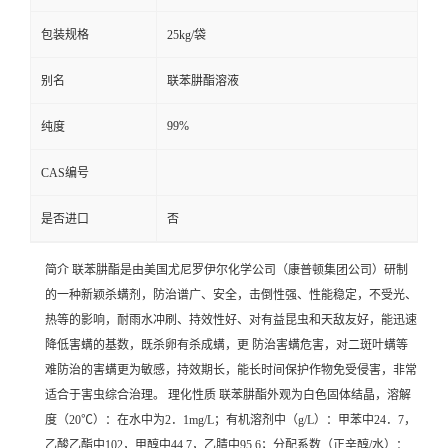
包装规格
25kg/袋
别名
联苯肼酯溶液
99%
纯度
CAS编号
是否进口
否
简介 联苯肼酯是由美国尤尼罗伊尔化学公司（康普顿集团公司）研制
的一种新颖杀螨剂，防治谱广、安全，击倒性强、性能稳定，不受光、
热等的影响，耐雨水冲刷、持效性好、对有益昆虫和天敌友好，能迅速
降低害螨的基数，既杀卵有杀成螨，更 防治害螨危害，对二斑叶螨等
难防治的害螨更为敏感，持效期长，能长时间保护作物免受侵害，非常
适合于害虫综合治理。 理化性质 联苯肼酯外观为白色固体结晶，溶解
度（20℃）：在水中为2．1mg/L；有机溶剂中（g/L）：甲苯中24．7，
乙酸乙酯中102，甲醇中44.7，乙腈中95.6；分配系数（正辛醇/水）：