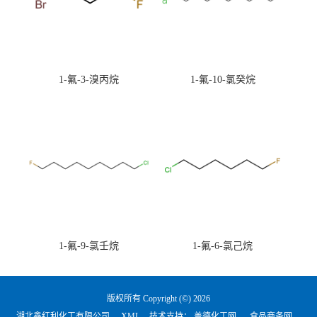
1-氟-3-溴丙烷
1-氟-10-氯癸烷
1-氟-9-氯壬烷
1-氟-6-氯己烷
版权所有 Copyright (©) 2026
湖北鑫红利化工有限公司
XML
技术支持：
盖德化工网
食品商务网