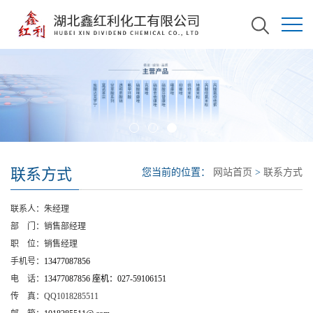
联系方式
您当前的位置：
网站首页
>
联系方式
联系人：
朱经理
部
门：
销售部经理
职
位：
销售经理
手机号：
13477087856
电
话：
13477087856 座机：027-59106151
传
真：
QQ1018285511