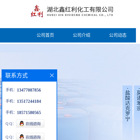
公司首页
公司介绍
公司动态
联系方式
手机：
13477087856
手机：
13517244184
手机：
18571580565
Q Q：
Q Q：