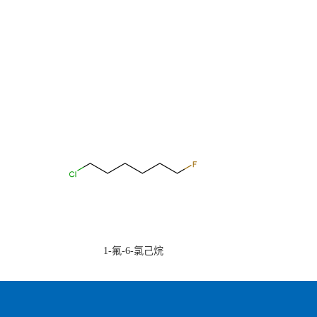
1-氟-6-氯己烷