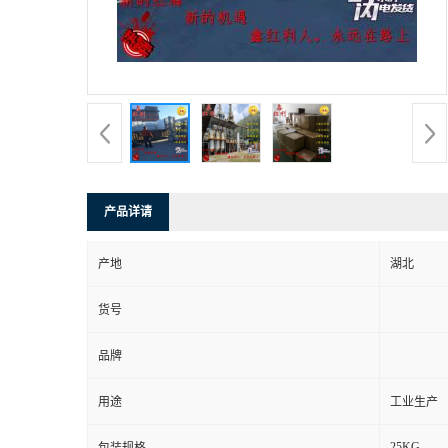
产品详请
产地
湖北
货号
品牌
用途
工业生产
25KG