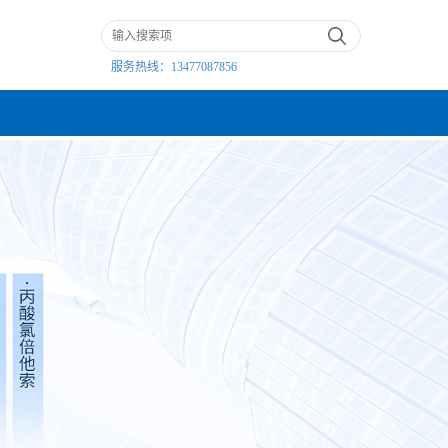
服务热线：
13477087856