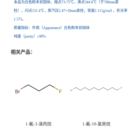
本品为白色粉末状固体，熔点73-75℃，沸点344.6℃（于760mm汞
柱），闪点151.4℃，蒸汽压2.47×10mm汞柱，密度1.111g/cm3 ，折光率
1.575。
质量指标：外观（Appearance）白色粉末状固体
纯度（purity）≥99%
相关产品：
1-氟-3-溴丙烷
1-氟-10-氯癸烷