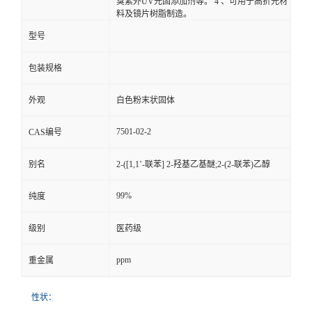
臭紫外UV光固添加剂等。 4 、可用于高折光材
料及镜片树脂制造。
型号
包装规格
外观
白色粉末状固体
7501-02-2
CAS编号
别名
2-([1,1’-联苯] 2-羟基乙基醚;2-(2-联苯)乙醇
99%
纯度
级别
医药级
ppm
重金属
性状：