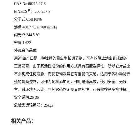
CAS No:66215-27-8
EINECS号：266-257-8
分子式:C6H10N6
沸点:480.7 °C at 760 mmHg
闪光点:244.5 °C
密度:1.622
外观白色晶体
用途:该产口是一种独特的昆虫生长调节剂，可有效阻止幼虫到成蛹的
正常发育，由于其活性成份的作用方式具有高度选择性，所以它对益虫
不会构成任何威胁，而使苍蝇及其它有害昆虫灭绝。适用于各种动物养
殖的蝇类控制，可作为饲料添加剂，作用迅速高效，使用安全、无残
留，对环境无污染，与其它药物无交叉耐药性，可有效控制多抗性蝇..
安全说明:26-36
危险品运输编号：25kgs
相关产品：