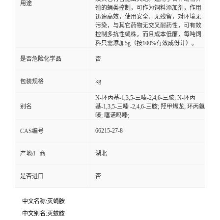
用途
殖的蝇类控制，可作为饲料添加剂，作用
迅速高效，使用安全、无残留，对环境无
污染，与其它药物无交叉耐药性，可有效
控制多抗性蝇株，而且成本低廉，每吨饲
料只需添加5g（按100%有效成份计）。
是否危险化学品
否
kg
包装规格
N-环丙基-1,3,5-三嗪-2,4,6-三胺; N-环丙
别名
基-1,3,5-三嗪 -2,4,6-三胺; 羟甲烯龙; 环丙氨
嗪; 噻诺吗嗪;
66215-27-8
CAS编号
产地/厂商
湖北
是否进口
否
中文名称:灭蝇胺
中文别名:灭蚊胺