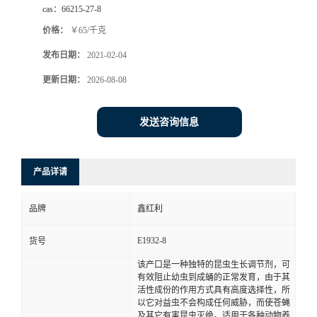
cas：
66215-27-8
价格：
￥65/千克
发布日期：
2021-02-04
更新日期：
2026-08-08
发送咨询信息
产品详请
品牌
鑫红利
E1932-8
货号
该产口是一种独特的昆虫生长调节剂，可
有效阻止幼虫到成蛹的正常发育，由于其
活性成份的作用方式具有高度选择性，所
以它对益虫不会构成任何威胁，而使苍蝇
及其它有害昆虫灭绝。适用于各种动物养