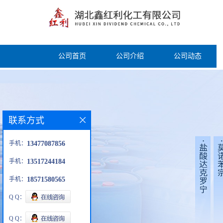
公司首页
公司介绍
公司动态
联系方式
手机：
13477087856
手机：
13517244184
手机：
18571580565
Q Q：
Q Q：