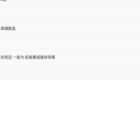
硝基苯磺酰氯
状而定,一般为:纸板桶或镀锌铁桶