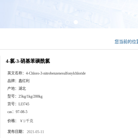
您当前的位
4-氯-3-硝基苯磺酰氯
英文名称：
4-Chloro-3-nitrobenzenesulfonylchloride
品牌：
鑫红利
产地：
湖北
型号：
25kg/1kg/200kg
货号：
LI3745
cas：
97-08-5
价格：
￥1/千克
发布日期：
2021-05-11