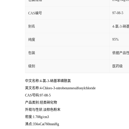
包装规格
97-08-5
CAS编号
别名
4-氯-3-
95%
纯度
包装
依据产品性
级别
医药级
中文名称:4-氯-3-硝基苯磺酰氯
英文名称:4-Chloro-3-nitrobenzenesulfonylchloride
CAS号码:97-08-5
产品类别:烃类硝化物
外观与性状:淡棕色粉末
密度:1.708g/cm3
沸点:356oCat760mmHg