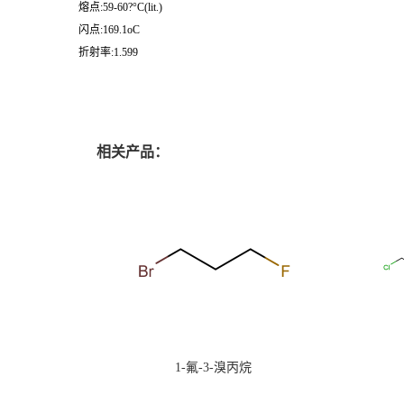
熔点:59-60?°C(lit.)
闪点:169.1oC
折射率:1.599
相关产品：
1-氟-3-溴丙烷