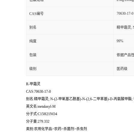
包装规格
70630-17-0
CAS编号
别名
精甲霜灵; N
99%
纯度
包装
依据产品性
级别
医药级
R-甲霜灵
CAS:70630-17-0
别名:精甲霜灵; N-(2-甲氧基乙酰基)-N-(2,6-二甲苯基)-D-丙氨酸甲酯;
英文名:metalaxyl-M
分子式:C15H21NO4
分子量:279.332
类别:农用化学品>农药>杀菌剂>杀虫剂