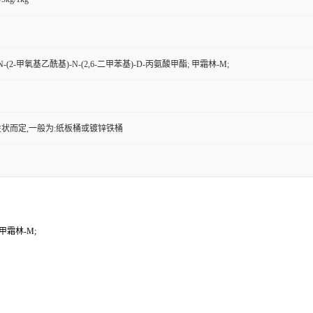
-(2-甲氧基乙酰基)-N-(2,6-二甲苯基)-D-丙氨酸甲酯; 甲霜林-M;
状而定,一般为:纸板桶或镀锌铁桶
 甲霜林-M;