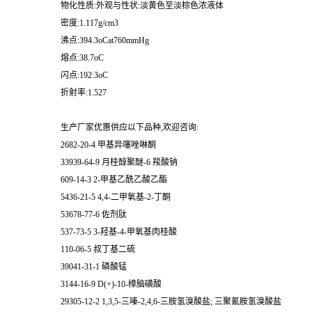
物化性质:外观与性状:淡黄色至淡棕色浓液体
密度:1.117g/cm3
沸点:394.3oCat760mmHg
熔点:38.7oC
闪点:192.3oC
折射率:1.527
生产厂家优惠供应以下品种,欢迎咨询:
2682-20-4 甲基异噻唑啉酮
33939-64-9 月桂醇聚醚-6 羧酸钠
609-14-3 2-甲基乙酰乙酸乙酯
5436-21-5 4,4-二甲氧基-2-丁酮
53678-77-6 佐剂肽
537-73-5 3-羟基-4-甲氧基肉桂酸
110-06-5 叔丁基二硫
39041-31-1 磷酸锰
3144-16-9 D(+)-10-樟脑磺酸
29305-12-2 1,3,5-三嗪-2,4,6-三胺氢溴酸盐; 三聚氰胺氢溴酸盐