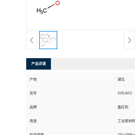
产品详请
产地
湖北
XHL8452
货号
品牌
鑫红利
用途
工业原材料
25kg/200kg