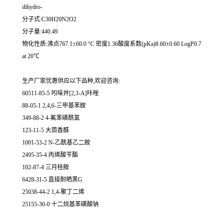
dihydro-
分子式:C30H20N2O2
分子量:440.49
物化性质:沸点767.1±60.0 °C 密度1.36酸度系数(pKa)8.60±0.60 LogP0.7
at 20℃
生产厂家优惠供应以下品种,欢迎咨询:
60511-85-5 吲哚并[2,3-A]咔唑
88-05-1 2,4,6-三甲基苯胺
349-88-2 4-氟苯磺酰氯
123-11-5 大茴香醛
1001-53-2 N-乙酰基乙二胺
2495-35-4 丙烯酸苄酯
102-87-4 三月桂胺
6428-31-5 直接耐晒黑G
25038-44-2 1,4-聚丁二烯
25155-30-0 十二烷基苯磺酸钠