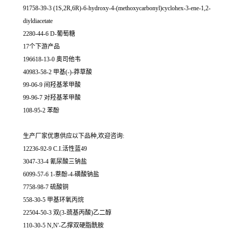
91758-39-3 (1S,2R,6R)-6-hydroxy-4-(methoxycarbonyl)cyclohex-3-ene-1,2-
diyldiacetate
2280-44-6 D-葡萄糖
17个下游产品
196618-13-0 奥司他韦
40983-58-2 甲基(-)-莽草酸
99-06-9 间羟基苯甲酸
99-96-7 对羟基苯甲酸
108-95-2 苯酚
生产厂家优惠供应以下品种,欢迎咨询:
12236-92-9 C.I.活性蓝49
3047-33-4 氰尿酸三钠盐
6099-57-6 1-萘酚-4-磺酸钠盐
7758-98-7 硫酸铜
558-30-5 甲基环氧丙烷
22504-50-3 双(3-巯基丙酸)乙二醇
110-30-5 N,N'-乙撑双硬脂酰胺