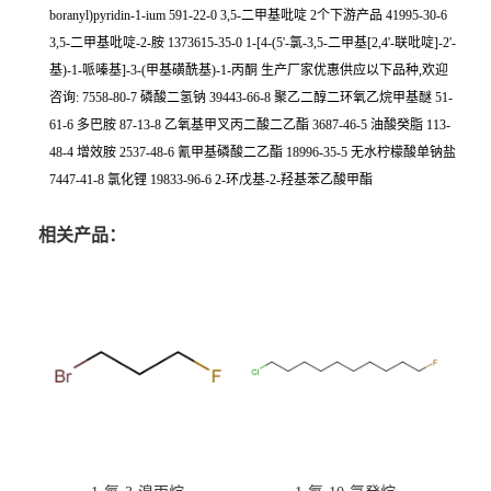
boranyl)pyridin-1-ium 591-22-0 3,5-二甲基吡啶 2个下游产品 41995-30-6
3,5-二甲基吡啶-2-胺 1373615-35-0 1-[4-(5'-氯-3,5-二甲基[2,4'-联吡啶]-2'-
基)-1-哌嗪基]-3-(甲基磺酰基)-1-丙酮 生产厂家优惠供应以下品种,欢迎
咨询: 7558-80-7 磷酸二氢钠 39443-66-8 聚乙二醇二环氧乙烷甲基醚 51-
61-6 多巴胺 87-13-8 乙氧基甲叉丙二酸二乙酯 3687-46-5 油酸癸脂 113-
48-4 增效胺 2537-48-6 氰甲基磷酸二乙酯 18996-35-5 无水柠檬酸单钠盐
7447-41-8 氯化锂 19833-96-6 2-环戊基-2-羟基苯乙酸甲酯
相关产品：