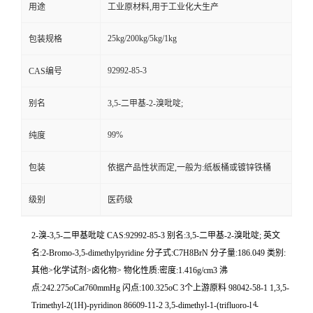
用途
工业原材料,用于工业化大生产
25kg/200kg/5kg/1kg
包装规格
92992-85-3
CAS编号
别名
3,5-二甲基-2-溴吡啶;
99%
纯度
包装
依据产品性状而定,一般为:纸板桶或镀锌铁桶
级别
医药级
2-溴-3,5-二甲基吡啶 CAS:92992-85-3 别名:3,5-二甲基-2-溴吡啶; 英文
名:2-Bromo-3,5-dimethylpyridine 分子式:C7H8BrN 分子量:186.049 类别:
其他>化学试剂>卤化物> 物化性质:密度:1.416g/cm3 沸
点:242.275oCat760mmHg 闪点:100.325oC 3个上游原料 98042-58-1 1,3,5-
4
Trimethyl-2(1H)-pyridinon 86609-11-2 3,5-dimethyl-1-(trifluoro-l
-