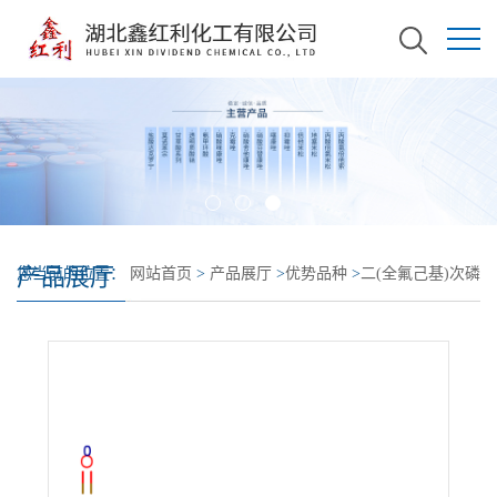
产品展厅
您当前的位置：
网站首页
>
产品展厅
>
优势品种
>
二(全氟己基)次磷
酸钠盐