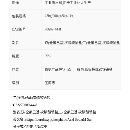
用途
工业原材料,用于工业化大生产
25kg/200kg/5kg/1kg
包装规格
70609-44-8
CAS编号
别名
双(全氟己基)次膦酸钠盐;二(全氟己基)次磷酸钠盐
99%
纯度
包装
依据产品性状而定,一般为:纸板桶或镀锌铁桶
级别
医药级
二(全氟己基)次磷酸钠盐
CAS:70609-44-8
别名:双(全氟己基)次膦酸钠盐;二(全氟己基)次磷酸钠盐
英文名:Bis(perfluorohexyl)phosphinic Acid SodiuM Salt
分子式:C6HF13NaO2P