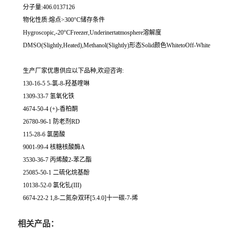
分子量:406.0137126
物化性质:熔点>300°C储存条件
Hygroscopic,-20°CFreezer,Underinertatmosphere溶解度
DMSO(Slightly,Heated),Methanol(Slightly)形态Solid颜色WhitetoOff-White
生产厂家优惠供应以下品种,欢迎咨询:
130-16-5 5-氯-8-羟基喹啉
1309-33-7 氢氧化铁
4674-50-4 (+)-香柏酮
26780-96-1 防老剂RD
115-28-6 氯菌酸
9001-99-4 核糖核酸酶A
3530-36-7 丙烯酸2-苯乙酯
25085-50-1 二硫化烷基酚
10138-52-0 氯化钆(III)
6674-22-2 1,8-二氮杂双环[5.4.0]十一碳-7-烯
相关产品：