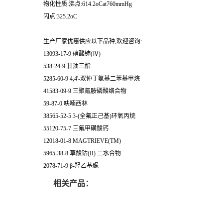
物化性质:沸点:614.2oCat760mmHg
闪点:325.2oC
生产厂家优惠供应以下品种,欢迎咨询:
13093-17-9 硝酸铈(Ⅳ)
538-24-9 甘油三酯
5285-60-9 4,4'-双仲丁氨基二苯基甲烷
41583-09-9 三聚氰胺磷酸络合物
59-87-0 呋喃西林
38565-52-5 3-(全氟正己基)环氧丙烷
55120-75-7 三氟甲磺酸钙
12018-01-8 MAGTRIEVE(TM)
5965-38-8 草酸钴(II) 二水合物
2078-71-9 β-羟乙基脲
相关产品：