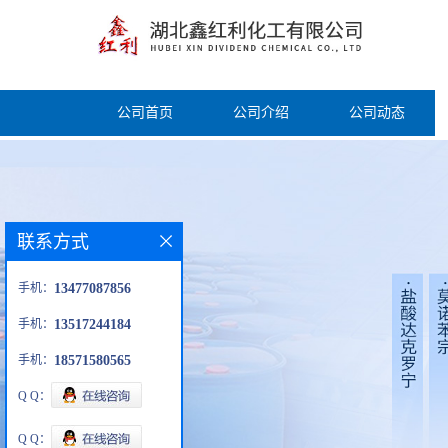
公司首页
公司介绍
公司动态
联系方式
手机：
13477087856
手机：
13517244184
手机：
18571580565
Q Q：
Q Q：