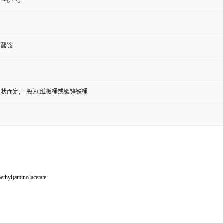
乙酸铵
状而定,一般为:纸板桶或镀锌铁桶
ethyl)amino]acetate