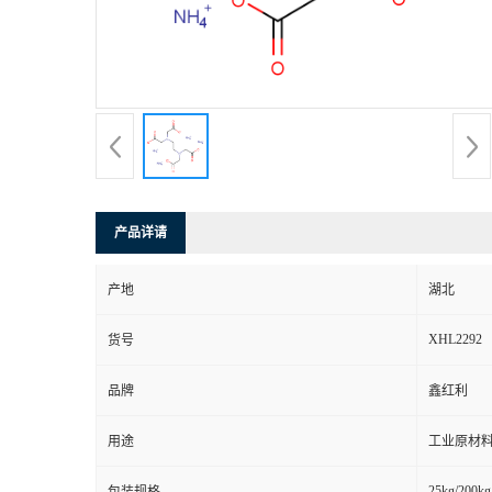
产品详请
产地
湖北
XHL2292
货号
品牌
鑫红利
用途
工业原材料
25kg/200kg