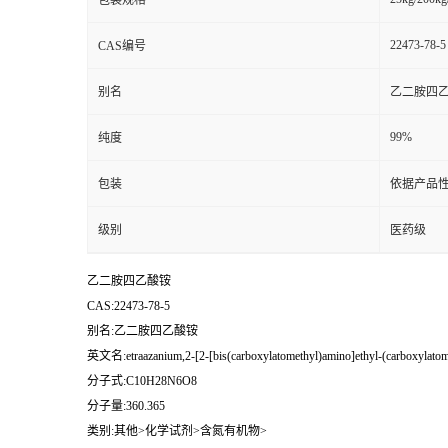
包装规格
22473-78-5
CAS编号
别名
乙二胺四
99%
纯度
包装
依据产品性
级别
医药级
乙二胺四乙酸铵
CAS:22473-78-5
别名:乙二胺四乙酸铵
英文名:etraazanium,2-[2-[bis(carboxylatomethyl)amino]ethyl-(carboxylatom
分子式:C10H28N6O8
分子量:360.365
类别:其他>化学试剂>含氮有机物>