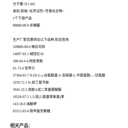
分子量:311.441
类别:其他>化学试剂>芳香化合物>
1个下游产品
80060-09-9 杀螨脲
生产厂家优惠供应以下品种,欢迎咨询:
109889-09-0 格拉司琼
14097-03-1 碱性红18
599-64-4 4-肉桂苯酚
61-73-4 亚甲兰
57564-91-7 N-(N-L-γ-谷氨酰基-S-亚硝基-L-半胱氨酰----甘氨酸
3378-72-1 N-叔丁基苄胺
5945-33-5 双酚A双二苯基磷酸酯
10526-07-5 1,3-双(3-氨基苯氧基)苯
143-18-0 油酸钾
83512-85-0 羧甲基壳聚糖
相关产品：