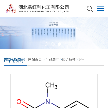
产品展厅
您当前的位置：
网站首页
>
产品展厅
>
优势品种
>
1-甲
基-2,4(1h,3h)-喹唑啉二酮