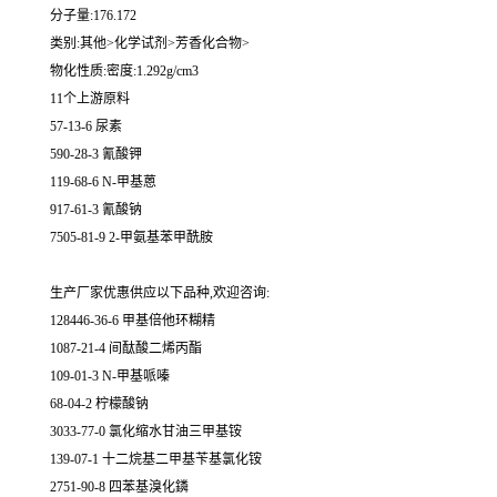
分子量:176.172
类别:其他>化学试剂>芳香化合物>
物化性质:密度:1.292g/cm3
11个上游原料
57-13-6 尿素
590-28-3 氰酸钾
119-68-6 N-甲基蒽
917-61-3 氰酸钠
7505-81-9 2-甲氨基苯甲酰胺
生产厂家优惠供应以下品种,欢迎咨询:
128446-36-6 甲基倍他环糊精
1087-21-4 间酞酸二烯丙酯
109-01-3 N-甲基哌嗪
68-04-2 柠檬酸钠
3033-77-0 氯化缩水甘油三甲基铵
139-07-1 十二烷基二甲基苄基氯化铵
2751-90-8 四苯基溴化鏻