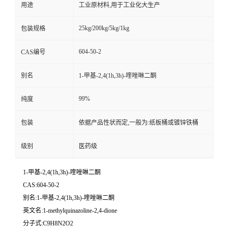
用途
工业原材料,用于工业化大生产
25kg/200kg/5kg/1kg
包装规格
604-50-2
CAS编号
别名
1-甲基-2,4(1h,3h)-喹唑啉二酮
99%
纯度
包装
依据产品性状而定,一般为:纸板桶或镀锌铁桶
级别
医药级
1-甲基-2,4(1h,3h)-喹唑啉二酮
CAS:604-50-2
别名:1-甲基-2,4(1h,3h)-喹唑啉二酮
英文名:1-methylquinazoline-2,4-dione
分子式:C9H8N2O2