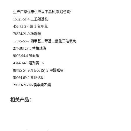
生产厂家优惠供应以下品种,欢迎咨询:
15321-51-4 二壬羰基铁
452-75-5 4-氯-2-氟甲苯
76674-21-0 粉唑醇
17875-55-7 四甲基二苯基二氢化三硅氧烷
274693-27-5 替格瑞洛
9002-04-4 凝血酶
4314-14-1 溶剂黄 16
88495-54-9 N-Boc-(S)-3-甲酸哌啶
50264-69-2 氯尼达明
29823-21-0 8-溴辛酸乙酯
相关产品：