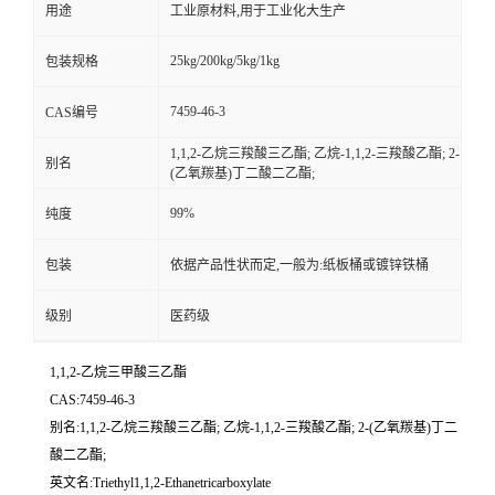
用途
工业原材料,用于工业化大生产
25kg/200kg/5kg/1kg
包装规格
7459-46-3
CAS编号
1,1,2-乙烷三羧酸三乙酯; 乙烷-1,1,2-三羧酸乙酯; 2-
别名
(乙氧羰基)丁二酸二乙酯;
99%
纯度
包装
依据产品性状而定,一般为:纸板桶或镀锌铁桶
级别
医药级
1,1,2-乙烷三甲酸三乙酯
CAS:7459-46-3
别名:1,1,2-乙烷三羧酸三乙酯; 乙烷-1,1,2-三羧酸乙酯; 2-(乙氧羰基)丁二
酸二乙酯;
英文名:Triethyl1,1,2-Ethanetricarboxylate