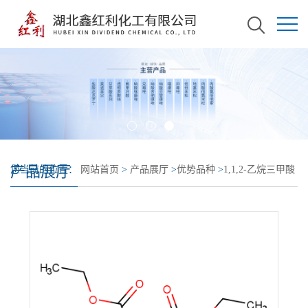
产品展厅
您当前的位置：
网站首页
>
产品展厅
>
优势品种
>
1,1,2-乙烷三甲酸
三乙酯