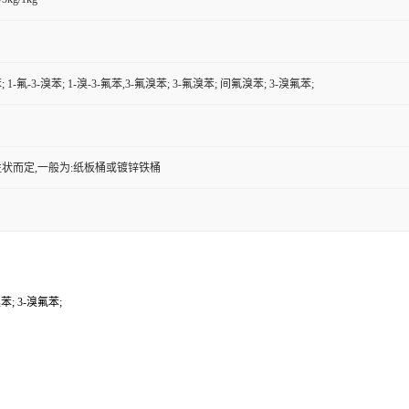
苯; 1-氟-3-溴苯; 1-溴-3-氟苯,3-氟溴苯; 3-氟溴苯; 间氟溴苯; 3-溴氟苯;
状而定,一般为:纸板桶或镀锌铁桶
溴苯; 3-溴氟苯;