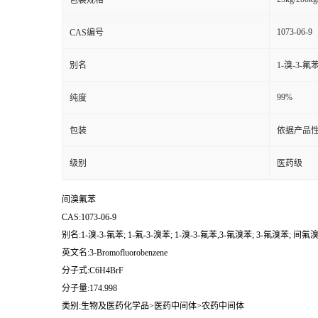
包装规格
1073-06-9
CAS编号
别名
1-溴-3-氟
99%
纯度
包装
依据产品性
级别
医药级
间溴氟苯
CAS:1073-06-9
别名:1-溴-3-氟苯; 1-氟-3-溴苯; 1-溴-3-氟苯,3-氟溴苯; 3-氟溴苯; 间氟
英文名:3-Bromofluorobenzene
分子式:C6H4BrF
分子量:174.998
类别:生物及医药化学品>医药中间体>农药中间体