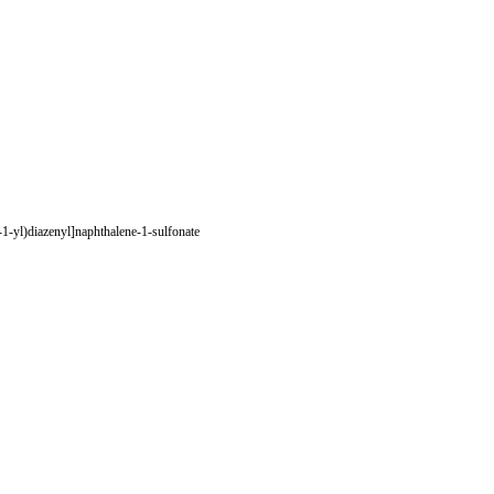
1-yl)diazenyl]naphthalene-1-sulfonate