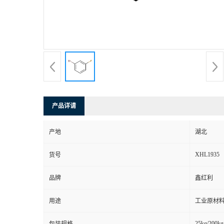
产品详请
产地
湖北
XHL1935
货号
品牌
鑫红利
用途
工业原材料
25kg/200kg