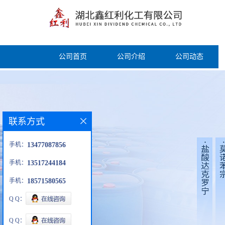
公司首页
公司介绍
公司动态
联系方式
手机：
13477087856
手机：
13517244184
手机：
18571580565
Q Q：
Q Q：