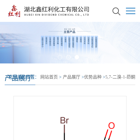
产品展厅
您当前的位置：
网站首页
>
产品展厅
>
优势品种
>
5,7-二溴-1-茚酮