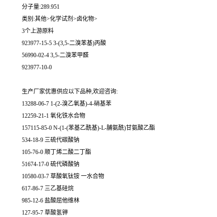
分子量:289.951
类别:其他>化学试剂>卤化物>
3个上游原料
923977-15-5 3-(3,5-二溴苯基)丙酸
56990-02-4 3,5-二溴苯甲醛
923977-10-0
生产厂家优惠供应以下品种,欢迎咨询:
13288-06-7 1-(2-溴乙氧基)-4-硝基苯
12259-21-1 氧化铁水合物
157115-85-0 N-(1-(苯基乙酰基)-L-脯氨酰)甘氨酸乙酯
534-18-9 三硫代碳酸钠
105-76-0 顺丁烯二酸二丁酯
51674-17-0 硫代磷酸钠
10580-03-7 草酸氧钛铵 一水合物
617-86-7 三乙基硅烷
985-12-6 盐酸屈他维林
127-95-7 草酸氢钾