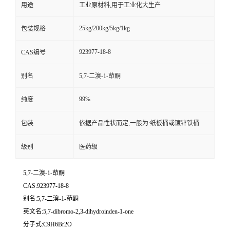
用途
工业原材料,用于工业化大生产
25kg/200kg/5kg/1kg
包装规格
923977-18-8
CAS编号
别名
5,7-二溴-1-茚酮
99%
纯度
包装
依据产品性状而定,一般为:纸板桶或镀锌铁桶
级别
医药级
5,7-二溴-1-茚酮
CAS:923977-18-8
别名:5,7-二溴-1-茚酮
英文名:5,7-dibromo-2,3-dihydroinden-1-one
分子式:C9H6Br2O