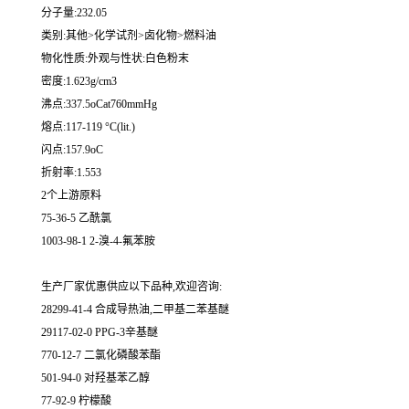
分子量:232.05
类别:其他>化学试剂>卤化物>燃料油
物化性质:外观与性状:白色粉末
密度:1.623g/cm3
沸点:337.5oCat760mmHg
熔点:117-119 °C(lit.)
闪点:157.9oC
折射率:1.553
2个上游原料
75-36-5 乙酰氯
1003-98-1 2-溴-4-氟苯胺
生产厂家优惠供应以下品种,欢迎咨询:
28299-41-4 合成导热油,二甲基二苯基醚
29117-02-0 PPG-3辛基醚
770-12-7 二氯化磷酸苯酯
501-94-0 对羟基苯乙醇
77-92-9 柠檬酸