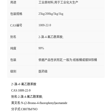
用途
工业原材料,用于工业化大生产
25kg/200kg/5kg/1kg
包装规格
1009-22-9
CAS编号
别名
2-溴-4-氟乙酰苯胺;
99%
纯度
包装
依据产品性状而定,一般为:纸板桶或镀锌铁桶
级别
医药级
2'-溴-4'-氟乙酰苯胺
CAS:1009-22-9
别名:2-溴-4-氟乙酰苯胺;
英文名:N-(2-Bromo-4-fluorophenyl)acetamide
分子式:C8H7BrFNO