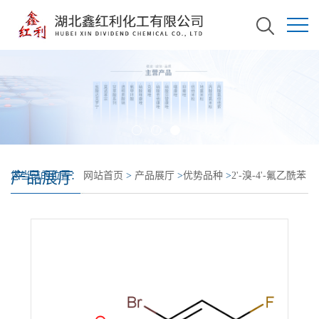
产品展厅
您当前的位置：
网站首页
>
产品展厅
>
优势品种
>
2'-溴-4'-氟乙酰苯
胺