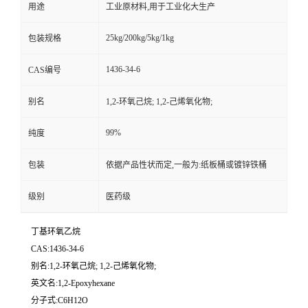
用途
工业原材料,用于工业化大生产
25kg/200kg/5kg/1kg
包装规格
1436-34-6
CAS编号
别名
1,2-环氧己烷; 1,2-己烯氧化物;
99%
纯度
包装
依据产品性状而定,一般为:纸板桶或镀锌铁桶
级别
医药级
丁基环氧乙烷
CAS:1436-34-6
别名:1,2-环氧己烷; 1,2-己烯氧化物;
英文名:1,2-Epoxyhexane
分子式:C6H12O