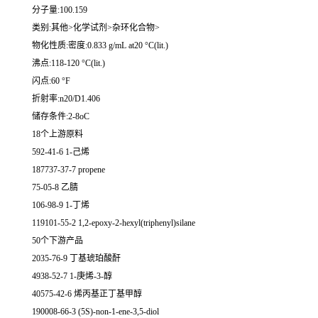
分子量:100.159
类别:其他>化学试剂>杂环化合物>
物化性质:密度:0.833 g/mL at20 °C(lit.)
沸点:118-120 °C(lit.)
闪点:60 °F
折射率:n20/D1.406
储存条件:2-8oC
18个上游原料
592-41-6 1-己烯
187737-37-7 propene
75-05-8 乙腈
106-98-9 1-丁烯
119101-55-2 1,2-epoxy-2-hexyl(triphenyl)silane
50个下游产品
2035-76-9 丁基琥珀酸酐
4938-52-7 1-庚烯-3-醇
40575-42-6 烯丙基正丁基甲醇
190008-66-3 (5S)-non-1-ene-3,5-diol