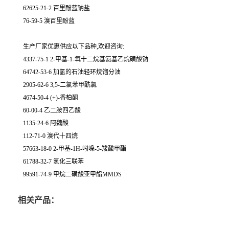
62625-21-2 百里酚蓝钠盐
76-59-5 溴百里酚蓝
生产厂家优惠供应以下品种,欢迎咨询:
4337-75-1 2-甲基-1-氧十二烷基氨基乙烷磺酸钠
64742-53-6 加氢的石油轻环烷馏分油
2905-62-6 3,5-二氯苯甲酰氯
4674-50-4 (+)-香柏酮
60-00-4 乙二胺四乙酸
1135-24-6 阿魏酸
112-71-0 溴代十四烷
57663-18-0 2-甲基-1H-吲哚-5-羧酸甲酯
61788-32-7 氢化三联苯
99591-74-9 甲烷二磺酸亚甲酯MMDS
相关产品：