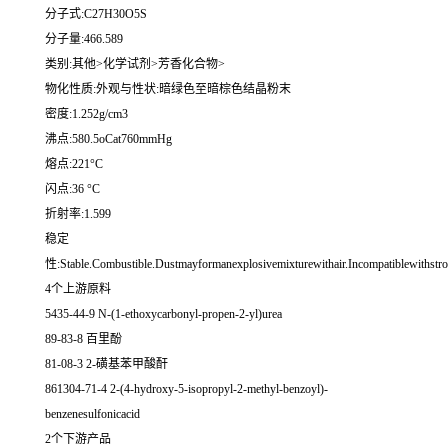
分子式:C27H30O5S
分子量:466.589
类别:其他>化学试剂>芳香化合物>
物化性质:外观与性状:暗绿色至暗棕色结晶粉末
密度:1.252g/cm3
沸点:580.5oCat760mmHg
熔点:221°C
闪点:36 °C
折射率:1.599
稳定
性:Stable.Combustible.Dustmayformanexplosivemixturewithair.Incompatiblewithstro
4个上游原料
5435-44-9 N-(1-ethoxycarbonyl-propen-2-yl)urea
89-83-8 百里酚
81-08-3 2-磺基苯甲酸酐
861304-71-4 2-(4-hydroxy-5-isopropyl-2-methyl-benzoyl)-
benzenesulfonicacid
2个下游产品