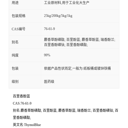
用途
工业原材料,用于工业化大生产
25kg/200kg/5kg/1kg
包装规格
76-61-9
CAS编号
麝香草酚磺酞; 百里酚蓝; 麝香草酚蓝; 瑞香酚兰;
别名
百里香酚磺钛; 百里香酚磺酞;
99%
纯度
包装
依据产品性状而定,一般为:纸板桶或镀锌铁桶
级别
医药级
百里香酚蓝
CAS:76-61-9
别名:麝香草酚磺酞; 百里酚蓝; 麝香草酚蓝; 瑞香酚兰; 百里香酚磺钛; 百
里香酚磺酞;
英文名:ThymolBlue