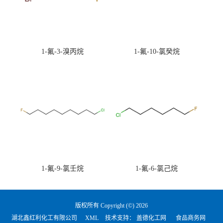
1-氟-3-溴丙烷
1-氟-10-氯癸烷
1-氟-9-氯壬烷
1-氟-6-氯己烷
版权所有 Copyright (©) 2026
湖北鑫红利化工有限公司
XML
技术支持：
盖德化工网
食品商务网