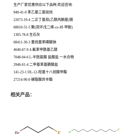
生产厂家优惠供应以下品种,欢迎咨询:
940-41-0 苯乙基三氯硅烷
22673-19-4 二正丁基双(乙酰丙酮基)锡
68610-51-5 聚(双环戊二烯-co-对-甲酚)
1305-78-8 生石灰
68411-30-3 重烷基苯磺酸钠
4640-67-9 4-氟苯甲酰基乙腈
7048-04-6 L-半胱氨酸 盐酸盐 一水合物
2946-61-4 二甲基苯基膦酸盐
141-23-1 DL-12-羟基十八烷酸甲酯
27214-90-0 硬脂酸异辛酯
相关产品：