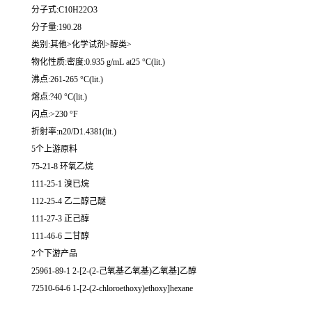
分子式:C10H22O3
分子量:190.28
类别:其他>化学试剂>醇类>
物化性质:密度:0.935 g/mL at25 °C(lit.)
沸点:261-265 °C(lit.)
熔点:?40 °C(lit.)
闪点:>230 °F
折射率:n20/D1.4381(lit.)
5个上游原料
75-21-8 环氧乙烷
111-25-1 溴已烷
112-25-4 乙二醇己醚
111-27-3 正己醇
111-46-6 二甘醇
2个下游产品
25961-89-1 2-[2-(2-己氧基乙氧基)乙氧基]乙醇
72510-64-6 1-[2-(2-chloroethoxy)ethoxy]hexane