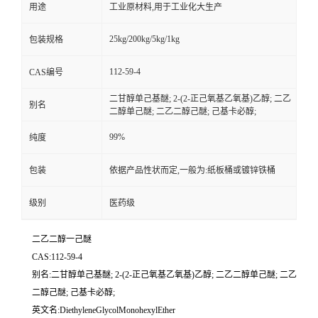
用途
工业原材料,用于工业化大生产
25kg/200kg/5kg/1kg
包装规格
112-59-4
CAS编号
二甘醇单己基醚; 2-(2-正己氧基乙氧基)乙醇; 二乙
别名
二醇单己醚; 二乙二醇己醚; 己基卡必醇;
99%
纯度
包装
依据产品性状而定,一般为:纸板桶或镀锌铁桶
级别
医药级
二乙二醇一己醚
CAS:112-59-4
别名:二甘醇单己基醚; 2-(2-正己氧基乙氧基)乙醇; 二乙二醇单己醚; 二乙
二醇己醚; 己基卡必醇;
英文名:DiethyleneGlycolMonohexylEther