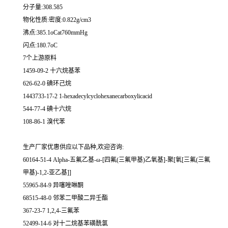
分子量:308.585
物化性质:密度:0.822g/cm3
沸点:385.1oCat760mmHg
闪点:180.7oC
7个上游原料
1459-09-2 十六烷基苯
626-62-0 碘环己烷
1443733-17-2 1-hexadecylcyclohexanecarboxylicacid
544-77-4 碘十六烷
108-86-1 溴代苯
生产厂家优惠供应以下品种,欢迎咨询:
60164-51-4 Alpha-五氟乙基-ω-[四氟(三氟甲基)乙氧基]-聚[氧[三氟(三氟
甲基)-1,2-亚乙基]]
55965-84-9 异噻唑啉酮
68515-48-0 邻苯二甲酸二异壬酯
367-23-7 1,2,4-三氟苯
52499-14-6 对十二烷基苯磺酰氯