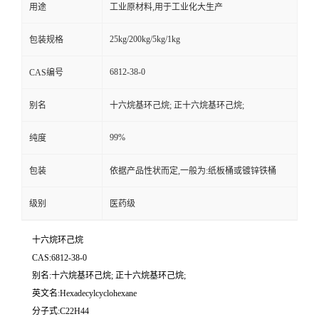
用途
工业原材料,用于工业化大生产
25kg/200kg/5kg/1kg
包装规格
6812-38-0
CAS编号
别名
十六烷基环己烷; 正十六烷基环己烷;
99%
纯度
包装
依据产品性状而定,一般为:纸板桶或镀锌铁桶
级别
医药级
十六烷环己烷
CAS:6812-38-0
别名:十六烷基环己烷; 正十六烷基环己烷;
英文名:Hexadecylcyclohexane
分子式:C22H44