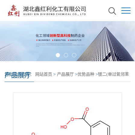
产品展厅
您当前的位置：
网站首页
>
产品展厅
>
优势品种
>
镁二(单过氧邻苯
二甲酸)六水