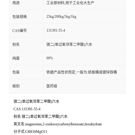
用途
工业原材料,用于工业化大生产
25kg/200kg/5kg/1kg
包装规格
131391-55-4
CAS编号
别名
镁二(单过氧邻苯二甲酸)六水
99%
纯度
包装
依据产品性状而定,一般为:纸板桶或镀锌铁桶
级别
医药级
镁二(单过氧邻苯二甲酸)六水
CAS:131391-55-4
别名:镁二(单过氧邻苯二甲酸)六水
英文名:magnesium,2-oxidooxycarbonylbenzoate,hexahydrate
分子式:C8H16MgO11