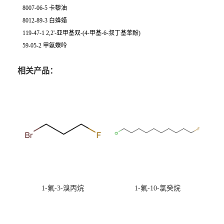
8007-06-5 卡藜油
8012-89-3 白蜂蜡
119-47-1 2,2'-亚甲基双-(4-甲基-6-叔丁基苯酚)
59-05-2 甲氨蝶呤
相关产品：
1-氟-3-溴丙烷
1-氟-10-氯癸烷