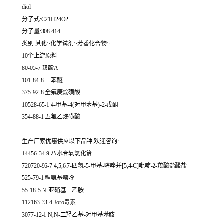
diol
分子式:C21H24O2
分子量:308.414
类别:其他>化学试剂>芳香化合物>
10个上游原料
80-05-7 双酚A
101-84-8 二苯醚
375-92-8 全氟庚烷磺酸
10528-65-1 4-甲基-4(对甲苯基)-2-戊酮
354-88-1 五氟乙烷磺酸
生产厂家优惠供应以下品种,欢迎咨询:
14456-34-9 八水合氧氯化铪
720720-96-7 4,5,6,7-四氢-5-甲基-噻唑并[5,4-C]吡啶-2-羧酸盐酸盐
525-79-1 糖氨基嘌呤
55-18-5 N-亚硝基二乙胺
112163-33-4 Joro毒素
3077-12-1 N,N-二羟乙基-对甲基苯胺