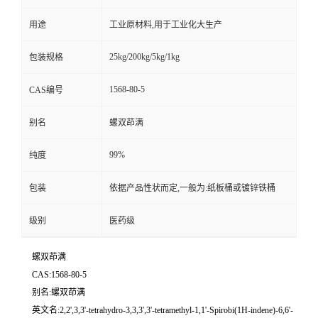
用途
工业原材料,用于工业化大生产
25kg/200kg/5kg/1kg
包装规格
1568-80-5
CAS编号
别名
螺双茚满
99%
纯度
包装
依据产品性状而定,一般为:纸板桶或镀锌铁桶
级别
医药级
螺双茚满
CAS:1568-80-5
别名:螺双茚满
英文名:2,2',3,3'-tetrahydro-3,3,3',3'-tetramethyl-1,1'-Spirobi(1H-indene)-6,6'-