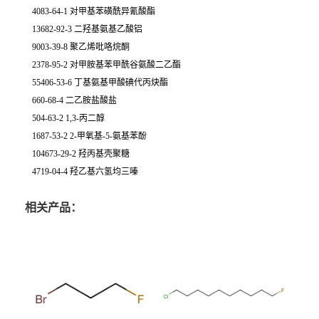
4083-64-1 对甲基苯磺酰异氰酸酯
13682-92-3 二羟基氨基乙酸铝
9003-39-8 聚乙烯吡咯烷酮
2378-95-2 对甲胺基苯甲酰谷氨酸二乙酯
55406-53-6 丁基氨基甲酸碘代丙炔酯
660-68-4 二乙胺盐酸盐
504-63-2 1,3-丙二醇
1687-53-2 2-甲氧基-5-氨基苯酚
104673-29-2 羟丙基壳聚糖
4719-04-4 羟乙基六氢均三嗪
相关产品：