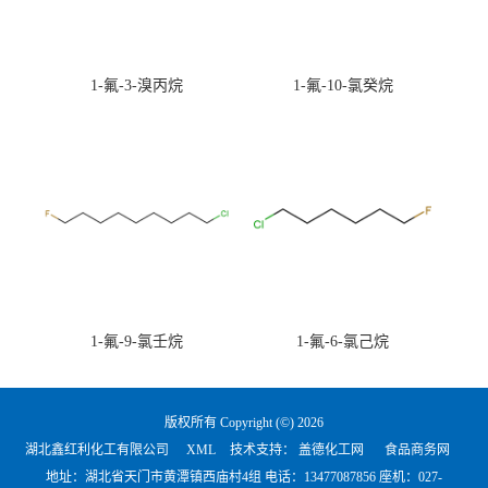
1-氟-3-溴丙烷
1-氟-10-氯癸烷
1-氟-9-氯壬烷
1-氟-6-氯己烷
版权所有 Copyright (©) 2026
湖北鑫红利化工有限公司
XML
技术支持：
盖德化工网
食品商务网
地址：湖北省天门市黄潭镇西庙村4组 电话：
13477087856 座机：027-