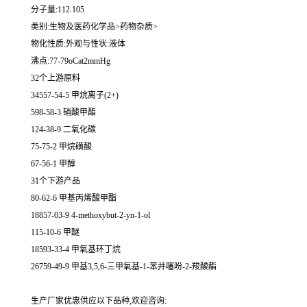
分子量:112.105
类别:生物及医药化学品>药物杂质>
物化性质:外观与性状:液体
沸点:77-79oCat2mmHg
32个上游原料
34557-54-5 甲烷离子(2+)
598-58-3 硝酸甲酯
124-38-9 二氧化碳
75-75-2 甲烷磺酸
67-56-1 甲醇
31个下游产品
80-62-6 甲基丙烯酸甲酯
18857-03-9 4-methoxybut-2-yn-1-ol
115-10-6 甲醚
18593-33-4 甲氧基环丁烷
26759-49-9 甲基3,5,6-三甲氧基-1-苯并噻吩-2-羧酸酯
生产厂家优惠供应以下品种,欢迎咨询: