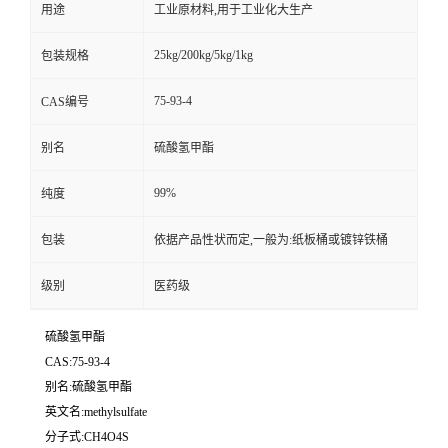
用途
工业原材料,用于工业化大生产
25kg/200kg/5kg/1kg
包装规格
75-93-4
CAS编号
别名
硫酸氢甲酯
99%
纯度
包装
依据产品性状而定,一般为:纸板桶或镀锌铁桶
级别
医药级
硫酸氢甲酯
CAS:75-93-4
别名:硫酸氢甲酯
英文名:methylsulfate
分子式:CH4O4S