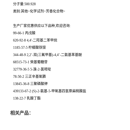
分子量:500.928
类别:其他>化学试剂>芳香化合物>
生产厂家优惠供应以下品种,欢迎咨询:
99-66-1 丙戊酸
620-92-8 4,4'-二羟基二苯甲烷
1185-57-5 柠檬酸铁铵
344-48-9 2,2’-双(三氟甲基)-4,4’-二氨基苯基醚
68515-73-1 癸基葡糖苷
32779-36-5 5-溴-2-氯嘧啶
78-50-2 三正辛基氧膦
13845-36-8 三聚磷酸钾
439133-67-2 (S)-2-氨基-5-甲氧基四氢萘扁桃酸盐
138-22-7 乳酸丁酯
相关产品：