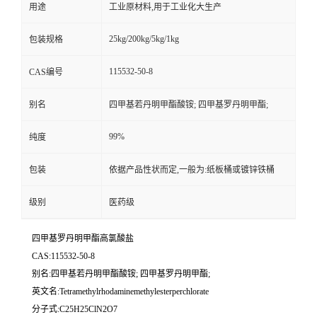
用途
工业原材料,用于工业化大生产
25kg/200kg/5kg/1kg
包装规格
115532-50-8
CAS编号
别名
四甲基若丹明甲酯酸铵; 四甲基罗丹明甲酯;
99%
纯度
包装
依据产品性状而定,一般为:纸板桶或镀锌铁桶
级别
医药级
四甲基罗丹明甲酯高氯酸盐
CAS:115532-50-8
别名:四甲基若丹明甲酯酸铵; 四甲基罗丹明甲酯;
英文名:Tetramethylrhodaminemethylesterperchlorate
分子式:C25H25ClN2O7