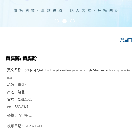
您当
黄腐醇; 黄腐酚
英文名称：
(2E)-1-[2,4-Dihydroxy-6-methoxy-3-(3-methyl-2-buten-1-yl)phenyl]-3-(4-
one
品牌：
鑫红利
产地：
湖北
货号：
XHL1505
cas：
569-83-5
价格：
￥1/千克
发布日期：
2023-08-11