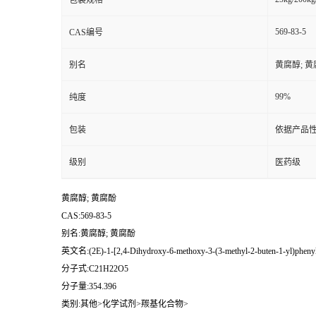
包装规格
569-83-5
CAS编号
别名
黄腐醇; 
99%
纯度
包装
依据产品性
级别
医药级
黄腐醇; 黄腐酚
CAS:569-83-5
别名:黄腐醇; 黄腐酚
英文名:(2E)-1-[2,4-Dihydroxy-6-methoxy-3-(3-methyl-2-buten-1-yl)phenyl
分子式:C21H22O5
分子量:354.396
类别:其他>化学试剂>羰基化合物>