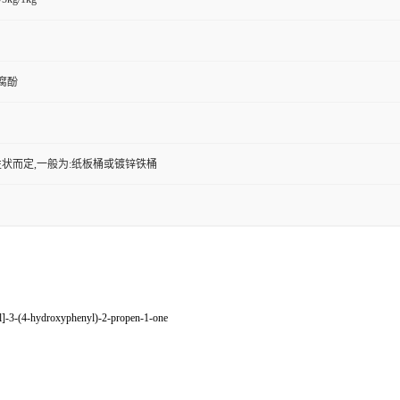
黄腐酚
状而定,一般为:纸板桶或镀锌铁桶
]-3-(4-hydroxyphenyl)-2-propen-1-one