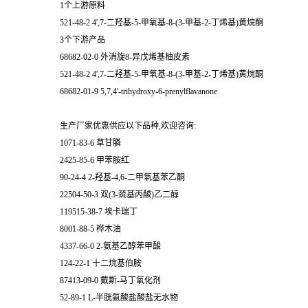
1个上游原料
521-48-2 4',7-二羟基-5-甲氧基-8-(3-甲基-2-丁烯基)黄烷酮
3个下游产品
68682-02-0 外消旋8-异戊烯基柚皮素
521-48-2 4',7-二羟基-5-甲氧基-8-(3-甲基-2-丁烯基)黄烷酮
68682-01-9 5,7,4'-trihydroxy-6-prenylflavanone
生产厂家优惠供应以下品种,欢迎咨询:
1071-83-6 草甘膦
2425-85-6 甲苯胺红
90-24-4 2-羟基-4,6-二甲氧基苯乙酮
22504-50-3 双(3-巯基丙酸)乙二醇
119515-38-7 埃卡瑞丁
8001-88-5 桦木油
4337-66-0 2-氨基乙醇苯甲酸
124-22-1 十二烷基伯胺
87413-09-0 戴斯-马丁氧化剂
52-89-1 L-半胱氨酸盐酸盐无水物