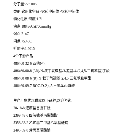
分子量:225.006
类别:农用化学品>农药中间体>农药中间体
物化性质:密度:1.71
沸点:188.8oCat760mmHg
熔点:21oC
闪点:75.4oC
折射率:1.5015
4个下游产品
486460-32-6 西他列汀
486460-00-8 (3R)-N-叔丁氧羰基-3-氨基-4-(2,4,5-三氟苯基)丁酸
486460-08-6 (R)-N-叔丁氧羰基-2,4,5-三氟苯胺甲酯
486460-09-7 BOC-D-2,4,5-三氟苯丙氨酸
生产厂家优惠供应以下品种,欢迎咨询:
70-18-8 还原型谷胱甘肽
2399-48-6 四氢糠基丙烯酸酯
5356-83-2 乙烯基二甲基乙氧基硅烷
2495-39-8 烯丙基磺酸钠