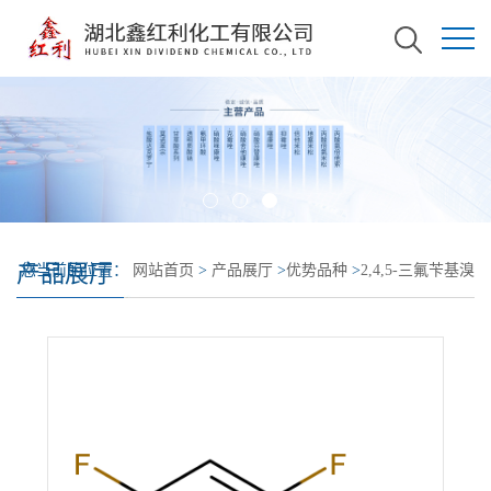
产品展厅
您当前的位置：
网站首页
>
产品展厅
>
优势品种
>
2,4,5-三氟苄基溴