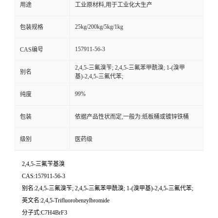
用途
工业原材料,用于工业化大生产
25kg/200kg/5kg/1kg
包装规格
157911-56-3
CAS编号
2,4,5-三氟溴苄; 2,4,5-三氟苯甲酰溴; 1-(溴甲
别名
基)-2,4,5-三氟代苯;
99%
纯度
包装
依据产品性状而定,一般为:纸板桶或镀锌铁桶
级别
医药级
2,4,5-三氟苄基溴
CAS:157911-56-3
别名:2,4,5-三氟溴苄; 2,4,5-三氟苯甲酰溴; 1-(溴甲基)-2,4,5-三氟代苯;
英文名:2,4,5-Trifluorobenzylbromide
分子式:C7H4BrF3