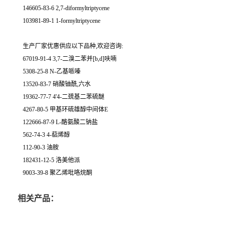
146605-83-6 2,7-diformyltriptycene
103981-89-1 1-formyltriptycene
生产厂家优惠供应以下品种,欢迎咨询:
67019-91-4 3,7-二溴二苯并[b,d]呋喃
5308-25-8 N-乙基哌嗪
13520-83-7 硝酸铀酰,六水
19362-77-7 4'4-二巯基二苯硫醚
4267-80-5 甲基环硫雄醇中间体E
122666-87-9 L-酪氨酸二钠盐
562-74-3 4-萜烯醇
112-90-3 油胺
182431-12-5 洛美他派
9003-39-8 聚乙烯吡咯烷酮
相关产品：