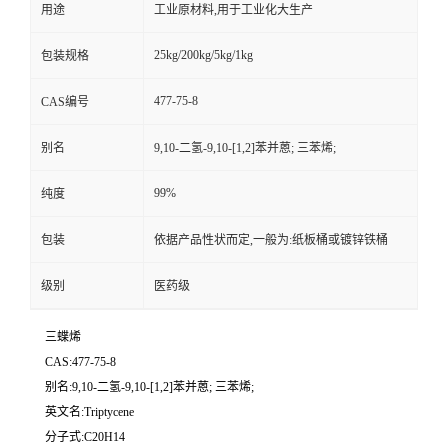
用途
工业原材料,用于工业化大生产
25kg/200kg/5kg/1kg
包装规格
477-75-8
CAS编号
别名
9,10-二氢-9,10-[1,2]苯并蒽; 三苯烯;
99%
纯度
包装
依据产品性状而定,一般为:纸板桶或镀锌铁桶
级别
医药级
三蝶烯
CAS:477-75-8
别名:9,10-二氢-9,10-[1,2]苯并蒽; 三苯烯;
英文名:Triptycene
分子式:C20H14