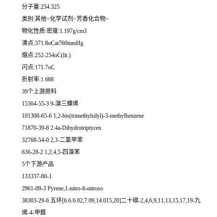
分子量:254.325
类别:其他>化学试剂>芳香化合物>
物化性质:密度:1.197g/cm3
沸点:371.8oCat760mmHg
熔点:252-254oC(lit.)
闪点:171.7oC
折射率:1.688
39个上游原料
15364-55-3 9-溴三蝶烯
101300-65-6 1,2-bis(trimethylsilyl)-3-methylbenzene
71870-39-8 2.4a-Dihydrotriptycen
32768-54-0 2,3-二氯甲苯
636-28-2 1,2,4,5-四溴苯
5个下游产品
133337-80-1
2961-09-3 Pyrene,1-nitro-6-nitroso
38303-29-6 五环[6.6.6.02,7.09,14.015,20]二十碳-2,4,6,9,11,13,15,17,19-九
烯-4-甲醛