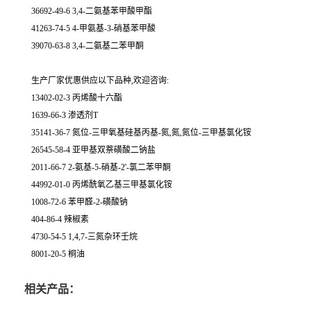
36692-49-6 3,4-二氨基苯甲酸甲酯
41263-74-5 4-甲氨基-3-硝基苯甲酸
39070-63-8 3,4-二氨基二苯甲酮
生产厂家优惠供应以下品种,欢迎咨询:
13402-02-3 丙烯酸十六酯
1639-66-3 渗透剂T
35141-36-7 氮位-三甲氧基硅基丙基-氮,氮,氮位-三甲基氯化铵
26545-58-4 亚甲基双萘磺酸二钠盐
2011-66-7 2-氨基-5-硝基-2'-氯二苯甲酮
44992-01-0 丙烯酰氧乙基三甲基氯化铵
1008-72-6 苯甲醛-2-磺酸钠
404-86-4 辣椒素
4730-54-5 1,4,7-三氮杂环壬烷
8001-20-5 桐油
相关产品：