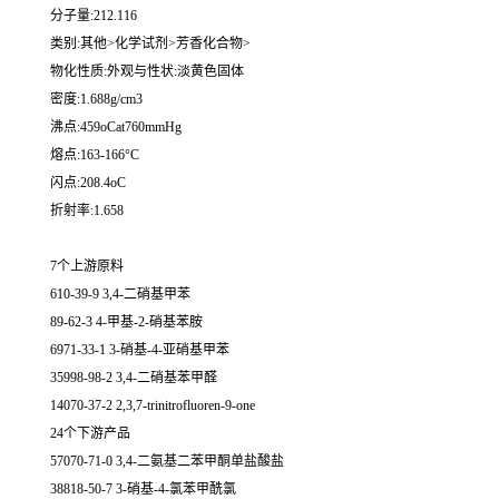
分子量:212.116
类别:其他>化学试剂>芳香化合物>
物化性质:外观与性状:淡黄色固体
密度:1.688g/cm3
沸点:459oCat760mmHg
熔点:163-166°C
闪点:208.4oC
折射率:1.658
7个上游原料
610-39-9 3,4-二硝基甲苯
89-62-3 4-甲基-2-硝基苯胺
6971-33-1 3-硝基-4-亚硝基甲苯
35998-98-2 3,4-二硝基苯甲醛
14070-37-2 2,3,7-trinitrofluoren-9-one
24个下游产品
57070-71-0 3,4-二氨基二苯甲酮单盐酸盐
38818-50-7 3-硝基-4-氯苯甲酰氯