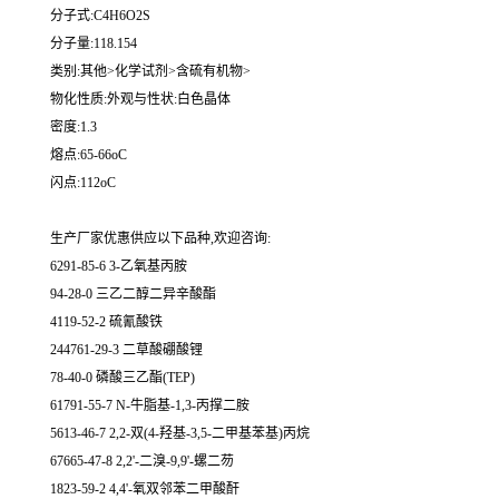
分子式:C4H6O2S
分子量:118.154
类别:其他>化学试剂>含硫有机物>
物化性质:外观与性状:白色晶体
密度:1.3
熔点:65-66oC
闪点:112oC
生产厂家优惠供应以下品种,欢迎咨询:
6291-85-6 3-乙氧基丙胺
94-28-0 三乙二醇二异辛酸酯
4119-52-2 硫氰酸铁
244761-29-3 二草酸硼酸锂
78-40-0 磷酸三乙酯(TEP)
61791-55-7 N-牛脂基-1,3-丙撑二胺
5613-46-7 2,2-双(4-羟基-3,5-二甲基苯基)丙烷
67665-47-8 2,2'-二溴-9,9'-螺二芴
1823-59-2 4,4'-氧双邻苯二甲酸酐