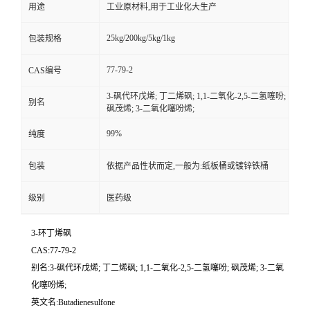
用途
工业原材料,用于工业化大生产
25kg/200kg/5kg/1kg
包装规格
77-79-2
CAS编号
3-砜代环戊烯; 丁二烯砜; 1,1-二氧化-2,5-二氢噻吩;
别名
砜茂烯; 3-二氧化噻吩烯;
99%
纯度
包装
依据产品性状而定,一般为:纸板桶或镀锌铁桶
级别
医药级
3-环丁烯砜
CAS:77-79-2
别名:3-砜代环戊烯; 丁二烯砜; 1,1-二氧化-2,5-二氢噻吩; 砜茂烯; 3-二氧
化噻吩烯;
英文名:Butadienesulfone