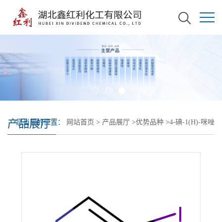
产品展厅
您当前的位置：
网站首页
>
产品展厅
>
优势品种
>
4-碘-1(H)-咪唑