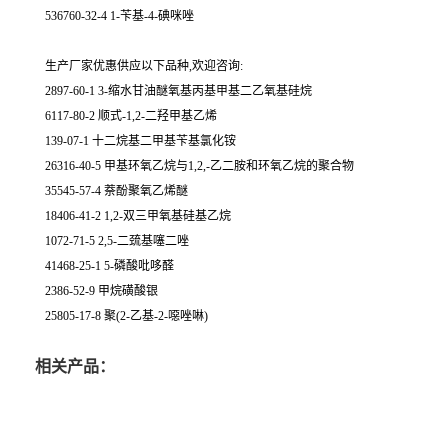
536760-32-4 1-苄基-4-碘咪唑
生产厂家优惠供应以下品种,欢迎咨询:
2897-60-1 3-缩水甘油醚氧基丙基甲基二乙氧基硅烷
6117-80-2 顺式-1,2-二羟甲基乙烯
139-07-1 十二烷基二甲基苄基氯化铵
26316-40-5 甲基环氧乙烷与1,2,-乙二胺和环氧乙烷的聚合物
35545-57-4 萘酚聚氧乙烯醚
18406-41-2 1,2-双三甲氧基硅基乙烷
1072-71-5 2,5-二巯基噻二唑
41468-25-1 5-磷酸吡哆醛
2386-52-9 甲烷磺酸银
25805-17-8 聚(2-乙基-2-噁唑啉)
相关产品：