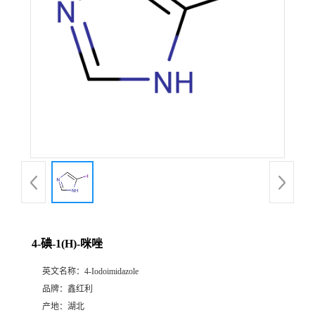
4-碘-1(H)-咪唑
英文名称：
4-Iodoimidazole
品牌：
鑫红利
产地：
湖北