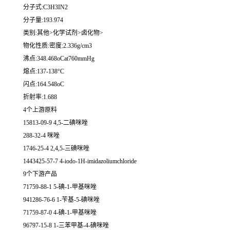
分子式:C3H3IN2
分子量:193.974
类别:其他>化学试剂>卤化物>
物化性质:密度:2.336g/cm3
沸点:348.468oCat760mmHg
熔点:137-138°C
闪点:164.548oC
折射率:1.688
4个上游原料
15813-09-9 4,5-二碘咪唑
288-32-4 咪唑
1746-25-4 2,4,5-三碘咪唑
1443425-57-7 4-iodo-1H-imidazoliumchloride
9个下游产品
71759-88-1 5-碘-1-甲基咪唑
941286-76-6 1-苄基-5-碘咪唑
71759-87-0 4-碘-1-甲基咪唑
96797-15-8 1-三苯甲基-4-碘咪唑