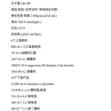
分子量:246.399
类别:其他>化学试剂>有机硅化合物>
物化性质:密度:1.049g/mLat25oC(lit.)
沸点:78oC0.5mmHg(lit.)
闪点:222°F
折射率:n20/D1.4670(lit.)
6个上游原料
998-30-1 三乙氧基硅烷
78-10-4 硅酸四乙酯
3437-95-4 2-碘噻吩
106032-16-0 magnesium,3H-thiophen-3-ide,bromide
1003-09-4 2-溴噻吩
19个下游产品
21298-54-4 4-thiophen-2-ylpyridine
3319-99-1 2-(2-噻吩基)吡啶
553-26-4 4,4'-联吡啶
366-18-7 2,2'-联吡啶
492-97-7 2,2'-联二噻吩