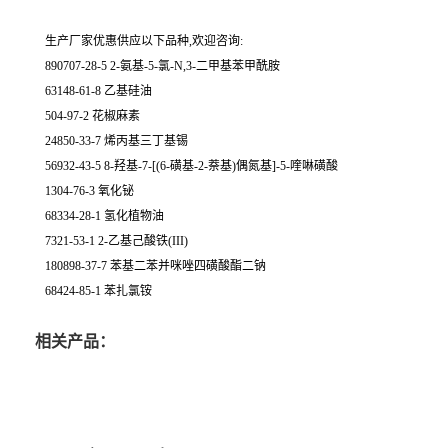
生产厂家优惠供应以下品种,欢迎咨询:
890707-28-5 2-氨基-5-氯-N,3-二甲基苯甲酰胺
63148-61-8 乙基硅油
504-97-2 花椒麻素
24850-33-7 烯丙基三丁基锡
56932-43-5 8-羟基-7-[(6-磺基-2-萘基)偶氮基]-5-喹啉磺酸
1304-76-3 氧化铋
68334-28-1 氢化植物油
7321-53-1 2-乙基己酸铁(III)
180898-37-7 苯基二苯并咪唑四磺酸酯二钠
68424-85-1 苯扎氯铵
相关产品：