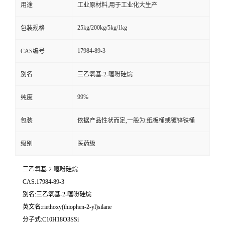
用途
工业原材料,用于工业化大生产
25kg/200kg/5kg/1kg
包装规格
17984-89-3
CAS编号
别名
三乙氧基-2-噻吩硅烷
99%
纯度
包装
依据产品性状而定,一般为:纸板桶或镀锌铁桶
级别
医药级
三乙氧基-2-噻吩硅烷
CAS:17984-89-3
别名:三乙氧基-2-噻吩硅烷
英文名:riethoxy(thiophen-2-yl)silane
分子式:C10H18O3SSi