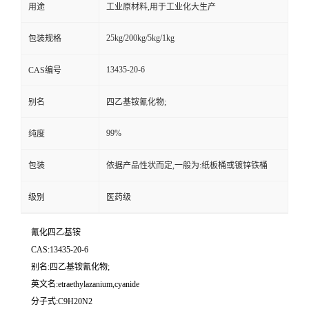
用途
工业原材料,用于工业化大生产
25kg/200kg/5kg/1kg
包装规格
13435-20-6
CAS编号
别名
四乙基铵氰化物;
99%
纯度
包装
依据产品性状而定,一般为:纸板桶或镀锌铁桶
级别
医药级
氰化四乙基铵
CAS:13435-20-6
别名:四乙基铵氰化物;
英文名:etraethylazanium,cyanide
分子式:C9H20N2