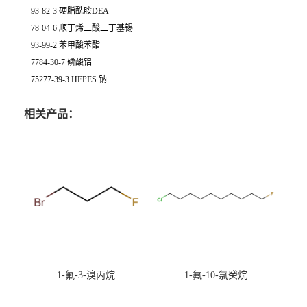
93-82-3 硬脂酰胺DEA
78-04-6 顺丁烯二酸二丁基锡
93-99-2 苯甲酸苯酯
7784-30-7 磷酸铝
75277-39-3 HEPES 钠
相关产品：
1-氟-3-溴丙烷
1-氟-10-氯癸烷