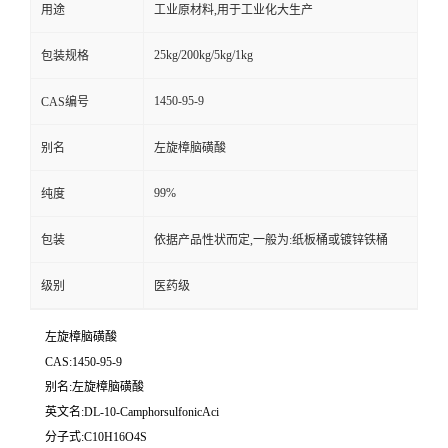
用途
工业原材料,用于工业化大生产
25kg/200kg/5kg/1kg
包装规格
1450-95-9
CAS编号
别名
左旋樟脑磺酸
99%
纯度
包装
依据产品性状而定,一般为:纸板桶或镀锌铁桶
级别
医药级
左旋樟脑磺酸
CAS:1450-95-9
别名:左旋樟脑磺酸
英文名:DL-10-CamphorsulfonicAci
分子式:C10H16O4S