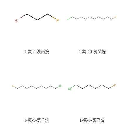
1-氟-3-溴丙烷
1-氟-10-氯癸烷
1-氟-9-氯壬烷
1-氟-6-氯己烷