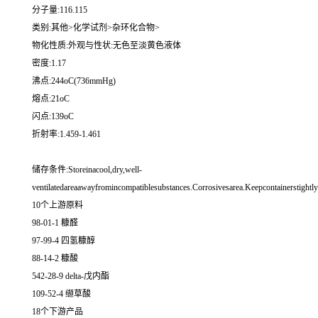
分子量:116.115
类别:其他>化学试剂>杂环化合物>
物化性质:外观与性状:无色至淡黄色液体
密度:1.17
沸点:244oC(736mmHg)
熔点:21oC
闪点:139oC
折射率:1.459-1.461
储存条件:Storeinacool,dry,well-
ventilatedareaawayfromincompatiblesubstances.Corrosivesarea.Keepcontainerstightly
10个上游原料
98-01-1 糠醛
97-99-4 四氢糠醇
88-14-2 糠酸
542-28-9 delta-戊内酯
109-52-4 缬草酸
18个下游产品