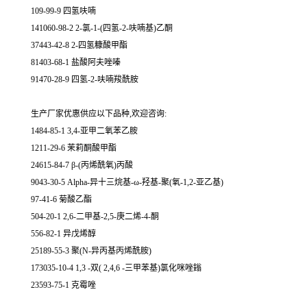
109-99-9 四氢呋喃
141060-98-2 2-氯-1-(四氢-2-呋喃基)乙酮
37443-42-8 2-四氢糠酸甲酯
81403-68-1 盐酸阿夫唑嗪
91470-28-9 四氢-2-呋喃羧酰胺
生产厂家优惠供应以下品种,欢迎咨询:
1484-85-1 3,4-亚甲二氧苯乙胺
1211-29-6 茉莉酮酸甲酯
24615-84-7 β-(丙烯酰氧)丙酸
9043-30-5 Alpha-异十三烷基-ω-羟基-聚(氧-1,2-亚乙基)
97-41-6 菊酸乙酯
504-20-1 2,6-二甲基-2,5-庚二烯-4-酮
556-82-1 异戊烯醇
25189-55-3 聚(N-异丙基丙烯酰胺)
173035-10-4 1,3 -双( 2,4,6 -三甲苯基)氯化咪唑鎓
23593-75-1 克霉唑