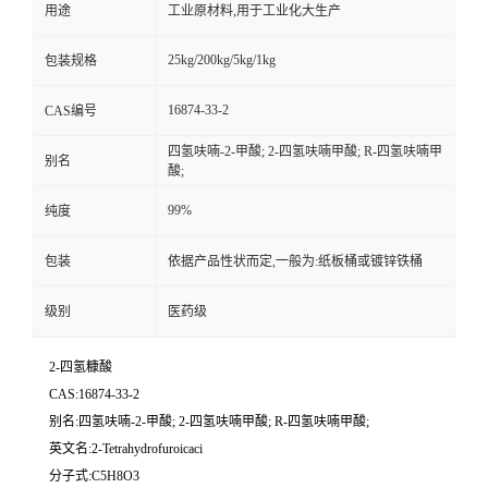
用途
工业原材料,用于工业化大生产
25kg/200kg/5kg/1kg
包装规格
16874-33-2
CAS编号
四氢呋喃-2-甲酸; 2-四氢呋喃甲酸; R-四氢呋喃甲
别名
酸;
99%
纯度
包装
依据产品性状而定,一般为:纸板桶或镀锌铁桶
级别
医药级
2-四氢糠酸
CAS:16874-33-2
别名:四氢呋喃-2-甲酸; 2-四氢呋喃甲酸; R-四氢呋喃甲酸;
英文名:2-Tetrahydrofuroicaci
分子式:C5H8O3