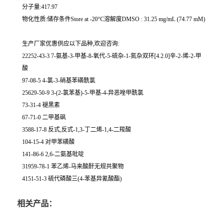
分子量:417.97
物化性质:储存条件Store at -20°C溶解度DMSO : 31.25 mg/mL (74.77 mM)
生产厂家优惠供应以下品种,欢迎咨询:
22252-43-3 7-氨基-3-甲基-8-氧代-5-硫杂-1-氮杂双环[4.2.0]辛-2-烯-2-甲
酸
97-08-5 4-氯-3-硝基苯磺酰氯
25629-50-9 3-(2-氯苯基)-5-甲基-4-异恶唑甲酰氯
73-31-4 褪黑素
67-71-0 二甲基砜
3588-17-8 反式,反式-1,3-丁二烯-1,4-二羧酸
104-15-4 对甲苯磺酸
141-86-6 2,6-二氨基吡啶
31959-78-1 苯乙烯-马来酸酐无规共聚物
4151-51-3 硫代磷酸三(4-苯基异氰酸酯)
相关产品：