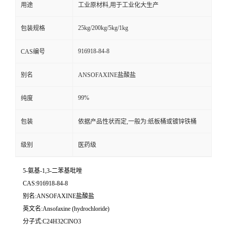
用途
工业原材料,用于工业化大生产
25kg/200kg/5kg/1kg
包装规格
916918-84-8
CAS编号
别名
ANSOFAXINE盐酸盐
99%
纯度
包装
依据产品性状而定,一般为:纸板桶或镀锌铁桶
级别
医药级
5-氨基-1,3-二苯基吡唑
CAS:916918-84-8
别名:ANSOFAXINE盐酸盐
英文名:Ansofaxine (hydrochloride)
分子式:C24H32ClNO3