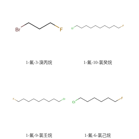
1-氟-3-溴丙烷
1-氟-10-氯癸烷
1-氟-9-氯壬烷
1-氟-6-氯己烷