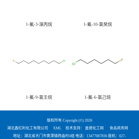
1-氟-3-溴丙烷
1-氟-10-氯癸烷
1-氟-9-氯壬烷
1-氟-6-氯己烷
版权所有 Copyright (©) 2026
湖北鑫红利化工有限公司
XML
技术支持：
盖德化工网
食品商务网
地址：湖北省天门市黄潭镇西庙村4组 电话：
13477087856 座机：027-