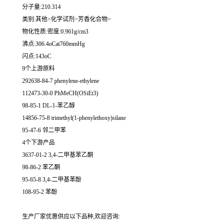
分子量:210.314
类别:其他>化学试剂>芳香化合物>
物化性质:密度:0.961g/cm3
沸点:306.4oCat760mmHg
闪点:143oC
9个上游原料
292638-84-7 phenylene-ethylene
112473-30-0 PhMeCH(OSiEt3)
98-85-1 DL-1-苯乙醇
14856-75-8 trimethyl(1-phenylethoxy)silane
95-47-6 邻二甲苯
4个下游产品
3637-01-2 3,4-二甲基苯乙酮
98-86-2 苯乙酮
95-65-8 3,4-二甲基苯酚
108-95-2 苯酚
生产厂家优惠供应以下品种,欢迎咨询: