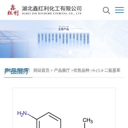
产品展厅
您当前的位置：
网站首页
>
产品展厅
>
优势品种
>
6-(3,4-二氨基苯
基)-4,5-二氢-5-甲基-3(2H)-哒嗪酮