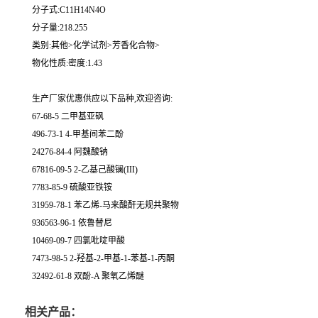
分子式:C11H14N4O
分子量:218.255
类别:其他>化学试剂>芳香化合物>
物化性质:密度:1.43
生产厂家优惠供应以下品种,欢迎咨询:
67-68-5 二甲基亚砜
496-73-1 4-甲基间苯二酚
24276-84-4 阿魏酸钠
67816-09-5 2-乙基己酸镧(III)
7783-85-9 硫酸亚铁铵
31959-78-1 苯乙烯-马来酸酐无规共聚物
936563-96-1 依鲁替尼
10469-09-7 四氯吡啶甲酸
7473-98-5 2-羟基-2-甲基-1-苯基-1-丙酮
32492-61-8 双酚-A 聚氧乙烯醚
相关产品：