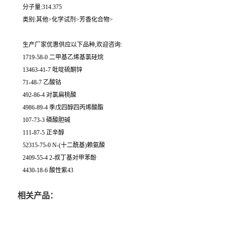
分子量:314.375
类别:其他>化学试剂>芳香化合物>
生产厂家优惠供应以下品种,欢迎咨询:
1719-58-0 二甲基乙烯基氯硅烷
13463-41-7 吡啶硫酮锌
71-48-7 乙酸钴
492-86-4 对氯扁桃酸
4986-89-4 季戊四醇四丙烯酸酯
107-73-3 磷酸胆碱
111-87-5 正辛醇
52315-75-0 N-(十二酰基)赖氨酸
2409-55-4 2-叔丁基对甲苯酚
4430-18-6 酸性紫43
相关产品：