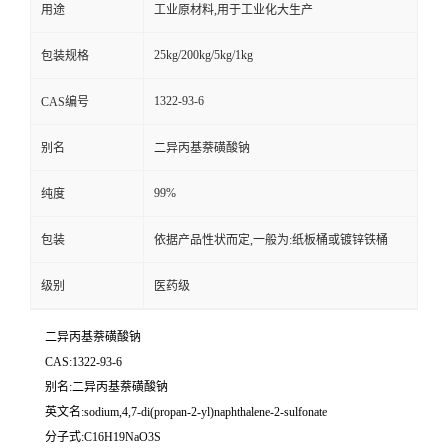
用途
工业原材料,用于工业化大生产
25kg/200kg/5kg/1kg
包装规格
1322-93-6
CAS编号
别名
二异丙基萘磺酸钠
99%
纯度
包装
依据产品性状而定,一般为:纸板桶或镀锌铁桶
级别
医药级
二异丙基萘磺酸钠
CAS:1322-93-6
别名:二异丙基萘磺酸钠
英文名:sodium,4,7-di(propan-2-yl)naphthalene-2-sulfonate
分子式:C16H19NaO3S