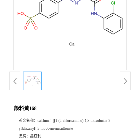
颜料黄168
英文名称：
calcium,4-[[1-(2-chloroanilino)-1,3-dioxobutan-2-
yl]diazenyl]-3-nitrobenzenesulfonate
品牌：
鑫红利