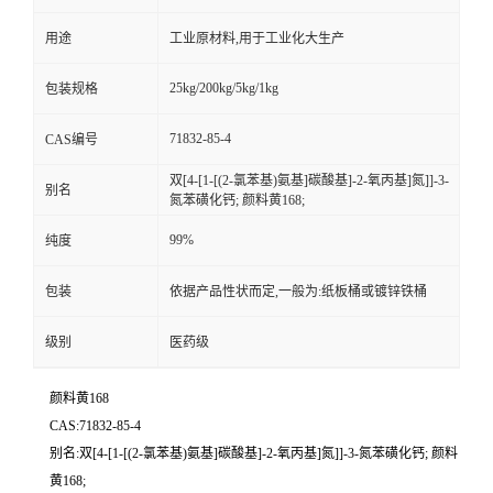
用途
工业原材料,用于工业化大生产
25kg/200kg/5kg/1kg
包装规格
71832-85-4
CAS编号
双[4-[1-[(2-氯苯基)氨基]碳酸基]-2-氧丙基]氮]]-3-
别名
氮苯磺化钙; 颜料黄168;
99%
纯度
包装
依据产品性状而定,一般为:纸板桶或镀锌铁桶
级别
医药级
颜料黄168
CAS:71832-85-4
别名:双[4-[1-[(2-氯苯基)氨基]碳酸基]-2-氧丙基]氮]]-3-氮苯磺化钙; 颜料
黄168;