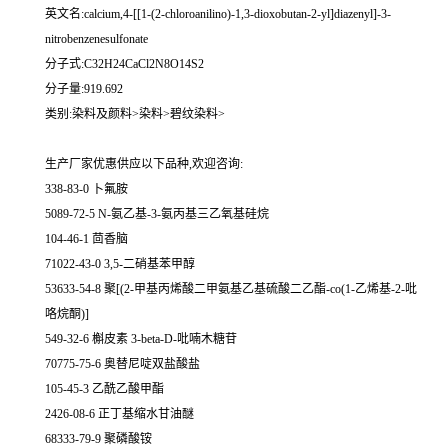
英文名:calcium,4-[[1-(2-chloroanilino)-1,3-dioxobutan-2-yl]diazenyl]-3-
nitrobenzenesulfonate
分子式:C32H24CaCl2N8O14S2
分子量:919.692
类别:染料及颜料>染料>碧纹染料>
生产厂家优惠供应以下品种,欢迎咨询:
338-83-0 卜氟胺
5089-72-5 N-氨乙基-3-氨丙基三乙氧基硅烷
104-46-1 茴香脑
71022-43-0 3,5-二硝基苯甲醇
53633-54-8 聚[(2-甲基丙烯酸二甲氨基乙基硫酸二乙酯-co(1-乙烯基-2-吡
咯烷酮)]
549-32-6 槲皮素 3-beta-D-吡喃木糖苷
70775-75-6 奥替尼啶双盐酸盐
105-45-3 乙酰乙酸甲酯
2426-08-6 正丁基缩水甘油醚
68333-79-9 聚磷酸铵