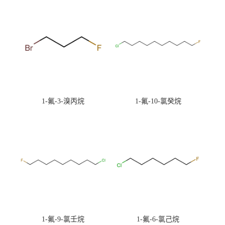
1-氟-3-溴丙烷
1-氟-10-氯癸烷
1-氟-9-氯壬烷
1-氟-6-氯己烷