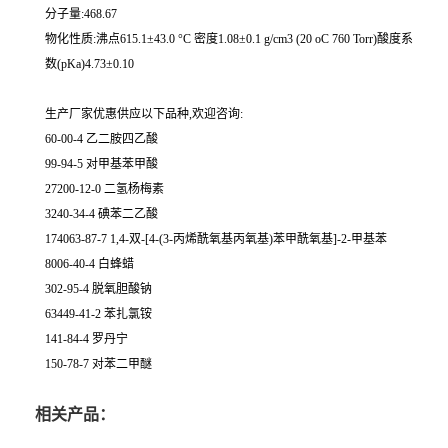
分子量:468.67
物化性质:沸点615.1±43.0 °C 密度1.08±0.1 g/cm3 (20 oC 760 Torr)酸度系
数(pKa)4.73±0.10
生产厂家优惠供应以下品种,欢迎咨询:
60-00-4 乙二胺四乙酸
99-94-5 对甲基苯甲酸
27200-12-0 二氢杨梅素
3240-34-4 碘苯二乙酸
174063-87-7 1,4-双-[4-(3-丙烯酰氧基丙氧基)苯甲酰氧基]-2-甲基苯
8006-40-4 白蜂蜡
302-95-4 脱氧胆酸钠
63449-41-2 苯扎氯铵
141-84-4 罗丹宁
150-78-7 对苯二甲醚
相关产品：