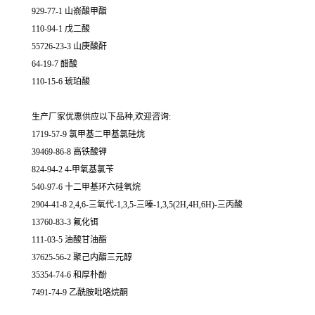
929-77-1 山嵛酸甲酯
110-94-1 戊二酸
55726-23-3 山庚酸酐
64-19-7 醋酸
110-15-6 琥珀酸
生产厂家优惠供应以下品种,欢迎咨询:
1719-57-9 氯甲基二甲基氯硅烷
39469-86-8 高铁酸钾
824-94-2 4-甲氧基氯苄
540-97-6 十二甲基环六硅氧烷
2904-41-8 2,4,6-三氧代-1,3,5-三嗪-1,3,5(2H,4H,6H)-三丙酸
13760-83-3 氟化铒
111-03-5 油酸甘油酯
37625-56-2 聚己内酯三元醇
35354-74-6 和厚朴酚
7491-74-9 乙酰胺吡咯烷酮