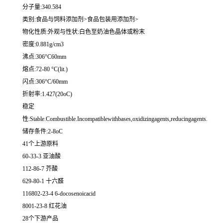
分子量:340.584
类别:食品与饲料添加剂>食品包装用添加剂>
物化性质:外观与性状:白色至奶油色晶体或粉末
密度:0.881g/cm3
沸点:306°C60mm
熔点:72-80 °C(lit.)
闪点:306°C/60mm
折射率:1.427(20oC)
稳定
性:Stable.Combustible.Incompatiblewithbases,oxidizingagents,reducingagents.
储存条件:2-8oC
41个上游原料
60-33-3 亚油酸
112-86-7 芥酸
629-80-1 十六醛
116802-23-4 6-docosenoicacid
8001-23-8 红花油
28个下游产品