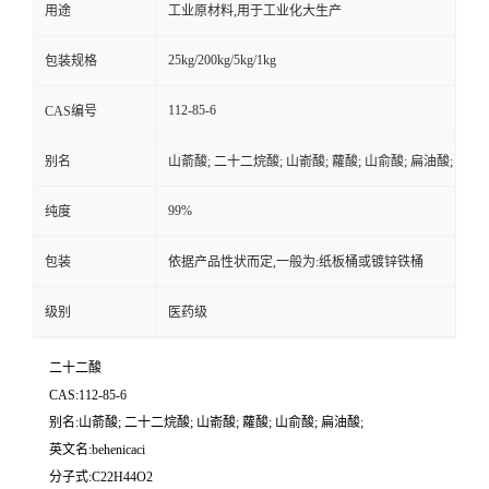
用途
工业原材料,用于工业化大生产
25kg/200kg/5kg/1kg
包装规格
112-85-6
CAS编号
别名
山萮酸; 二十二烷酸; 山嵛酸; 蘿酸; 山俞酸; 扁油酸;
99%
纯度
包装
依据产品性状而定,一般为:纸板桶或镀锌铁桶
级别
医药级
二十二酸
CAS:112-85-6
别名:山萮酸; 二十二烷酸; 山嵛酸; 蘿酸; 山俞酸; 扁油酸;
英文名:behenicaci
分子式:C22H44O2