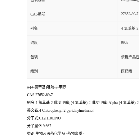
包装规格
27652-89-7
CAS编号
别名
4-氯苯基-2
99%
纯度
包装
依据产品性
级别
医药级
α-(4-氯苯基)吡啶-2-甲醇
CAS:27652-89-7
别名:4-氯苯基-2-吡啶甲醇; (4-氯苯基)-2-吡啶甲醇; Alpha-(4-氯苯基)
英文名:4-Chlorophenyl-2-pyridinylmethanol
分子式:C12H10ClNO
分子量:219.667
类别:生物及医药化学品>药物杂质>