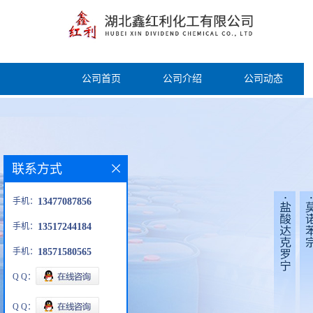
公司首页
公司介绍
公司动态
联系方式
手机：
13477087856
手机：
13517244184
手机：
18571580565
Q Q：
Q Q：