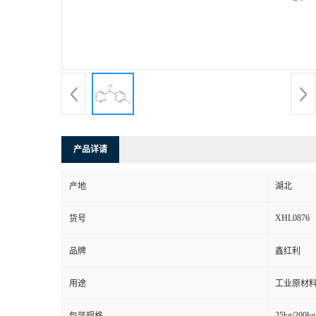
产品详请
产地
湖北
XHL0876
货号
品牌
鑫红利
用途
工业原材料
25kg/200kg