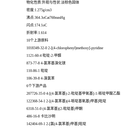
物化性质:外观与性状:淡棕色固体
密度:1.275g/cm3
沸点:364.3oCat760mmHg
闪点:174.1oC
折射率:1.614
10个上游原料
1018349-32-0 2-[(4-chlorophenyl)methoxy]-pyridine
1121-60-4 吡啶-2-甲醛
873-77-8 4-氯苯基溴化镁
110-86-1 吡啶
106-39-8 4-溴氯苯
6个下游产品
207726-35-0 4-[(4-氯苯基)-2-吡啶基甲氧基]-1-哌啶甲酸乙酯
122368-54-1 2-[(4-氯苯基)(4-哌啶基氧基)甲基]吡啶
6318-51-0 (4-氯苯基)(2-吡啶基)甲酮
486-16-8 卡比沙明
142404-69-1 2-[氯(4-氯苯基)甲基]吡啶