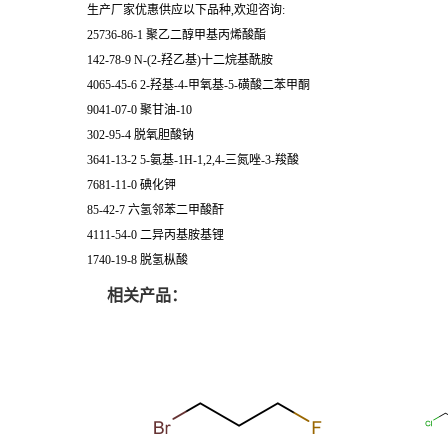
生产厂家优惠供应以下品种,欢迎咨询:
25736-86-1 聚乙二醇甲基丙烯酸酯
142-78-9 N-(2-羟乙基)十二烷基酰胺
4065-45-6 2-羟基-4-甲氧基-5-磺酸二苯甲酮
9041-07-0 聚甘油-10
302-95-4 脱氧胆酸钠
3641-13-2 5-氨基-1H-1,2,4-三氮唑-3-羧酸
7681-11-0 碘化钾
85-42-7 六氢邻苯二甲酸酐
4111-54-0 二异丙基胺基锂
1740-19-8 脱氢枞酸
相关产品：