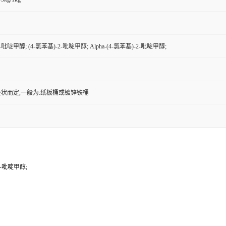
-吡啶甲醇; (4-氯苯基)-2-吡啶甲醇; Alpha-(4-氯苯基)-2-吡啶甲醇;
状而定,一般为:纸板桶或镀锌铁桶
-2-吡啶甲醇;