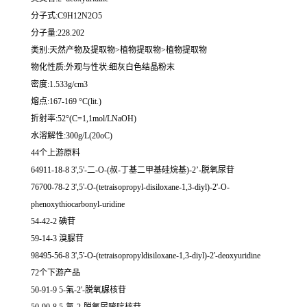
分子式:C9H12N2O5
分子量:228.202
类别:天然产物及提取物>植物提取物>植物提取物
物化性质:外观与性状:细灰白色结晶粉末
密度:1.533g/cm3
熔点:167-169 °C(lit.)
折射率:52°(C=1,1mol/LNaOH)
水溶解性:300g/L(20oC)
44个上游原料
64911-18-8 3',5'-二-O-(叔-丁基二甲基硅烷基)-2’-脱氧尿苷
76700-78-2 3',5'-O-(tetraisopropyl-disiloxane-1,3-diyl)-2'-O-
phenoxythiocarbonyl-uridine
54-42-2 碘苷
59-14-3 溴脲苷
98495-56-8 3',5'-O-(tetraisopropyldisiloxane-1,3-diyl)-2'-deoxyuridine
72个下游产品
50-91-9 5-氟-2'-脱氧脲核苷