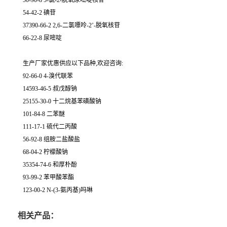
50-90-8 5-氯-2-脱氧尿嘧啶核苷
54-42-2 碘苷
37390-66-2 2,6-二氯嘌呤-2’-脱氧核苷
66-22-8 尿嘧啶
生产厂家优惠供应以下品种,欢迎咨询:
92-66-0 4-溴代联苯
14593-46-5 叔戊醇钠
25155-30-0 十二烷基苯磺酸钠
101-84-8 二苯醚
111-17-1 硫代二丙酸
56-92-8 组胺二盐酸盐
68-04-2 柠檬酸钠
35354-74-6 和厚朴酚
93-99-2 苯甲酸苯酯
123-00-2 N-(3-氨丙基)吗啉
相关产品：