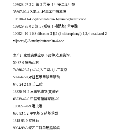
107623-97-2 2′-氯-2-羟基-4-甲基二苯甲酮
35607-02-4 2-氯-4’-羟基苯甲酰苯胺
106104-11-4 2-(dibenzofuran-3-ylamino)benzoicacid
109029-95-0 2-氯-5-(哌啶-1-磺酰基)-苯甲酸
106924-10-1 6,8-dibromo-3-[[5-(2-chlorophenyl)-1,3,4-oxadiazol-2-
yl]methyl]-2-methylquinazolin-4-one
生产厂家优惠供应以下品种,欢迎咨询:
59-87-0 呋喃西林
74866-28-7 (+/-)-2,2-二溴-1,1-二联萘
5026-62-0 对羟基苯甲酸甲酯钠
646-24-2 1,9-壬二胺
13820-91-2 三氯氨络铂(II)酸钾
68239-42-9 甲基葡糖醇聚醚-20
105827-78-9 吡虫啉
636-93-1 2-甲氧基-5-硝基苯酚
1318-93-0 蒙脱石
9004-99-3 聚乙二醇单硬脂酸酯