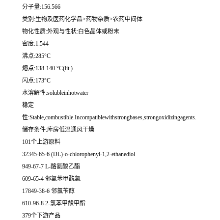
分子量:156.566
类别:生物及医药化学品>药物杂质>农药中间体
物化性质:外观与性状:白色晶体或粉末
密度:1.544
沸点:285°C
熔点:138-140 °C(lit.)
闪点:173°C
水溶解性:solubleinhotwater
稳定
性:Stable,combustible.Incompatiblewithstrongbases,strongoxidizingagents.
储存条件:库房低温通风干燥
101个上游原料
32345-65-6 (DL)-o-chlorophenyl-1,2-ethanediol
949-67-7 L-酪氨酸乙酯
609-65-4 邻氯苯甲酰氯
17849-38-6 邻氯苄醇
610-96-8 2-氯苯甲酸甲酯
379个下游产品