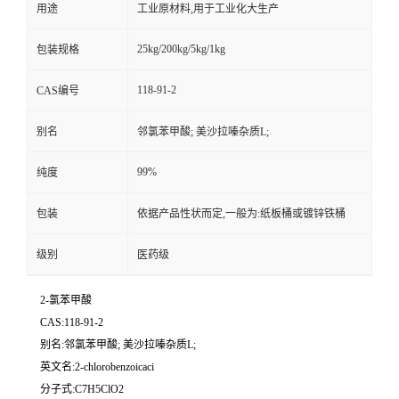
用途
工业原材料,用于工业化大生产
25kg/200kg/5kg/1kg
包装规格
118-91-2
CAS编号
别名
邻氯苯甲酸; 美沙拉嗪杂质L;
99%
纯度
包装
依据产品性状而定,一般为:纸板桶或镀锌铁桶
级别
医药级
2-氯苯甲酸
CAS:118-91-2
别名:邻氯苯甲酸; 美沙拉嗪杂质L;
英文名:2-chlorobenzoicaci
分子式:C7H5ClO2