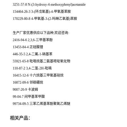
3251-57-8 N-(3-hydroxy-4-methoxyphenyl)acetamide
154464-26-3 3-(环戊氧基)-4-甲氧基苯胺
170229-80-8 4-甲氧基-3-(2-吗啉乙氧基)苯胺
生产厂家优惠供应以下品种,欢迎咨询:
2416-94-6 2,3,6-三甲基苯酚
13453-84-4 正硅酸锂
446-35-5 2,4-二氟-1-硝基苯
55921-65-8 吡咯烷基二氨基嘧啶氧化物
110-87-2 3,4-二氢-2H-吡喃
16415-12-6 十六烷基三甲氧基硅烷
16872-09-6 邻碳硼烷
9007-20-9 卡波姆
99-04-7 间甲基苯甲酸
99734-09-5 三苯乙烯基苯酚聚氧乙烯醚
相关产品：