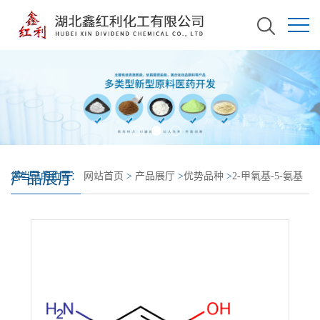
产品展厅
您当前的位置：
网站首页
>
产品展厅
>
优势品种
>
2-甲氧基-5-氨基
苯酚