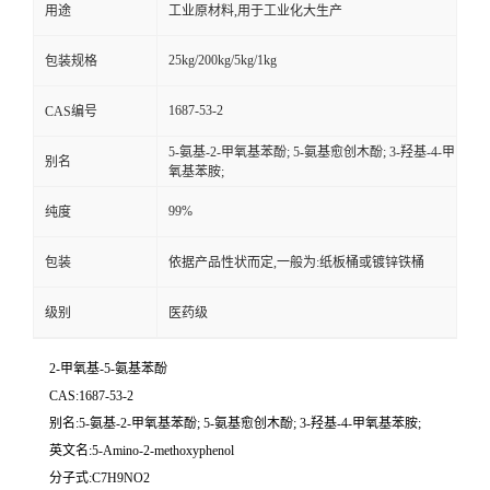
用途
工业原材料,用于工业化大生产
25kg/200kg/5kg/1kg
包装规格
1687-53-2
CAS编号
5-氨基-2-甲氧基苯酚; 5-氨基愈创木酚; 3-羟基-4-甲
别名
氧基苯胺;
99%
纯度
包装
依据产品性状而定,一般为:纸板桶或镀锌铁桶
级别
医药级
2-甲氧基-5-氨基苯酚
CAS:1687-53-2
别名:5-氨基-2-甲氧基苯酚; 5-氨基愈创木酚; 3-羟基-4-甲氧基苯胺;
英文名:5-Amino-2-methoxyphenol
分子式:C7H9NO2