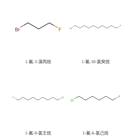
1-氟-3-溴丙烷
1-氟-10-氯癸烷
1-氟-9-氯壬烷
1-氟-6-氯己烷